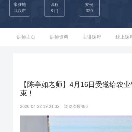
一，武汉市江岸区‘汉口文创谷’龙头项目，也是全国‘老房子+双
常驻地
课程
案例
武汉市
8 门
320
讲师主页
讲师资料
主讲课程
线上课
【陈亭如老师】4月16日受邀给农
束！
2026-04-22 19:21:32
浏览次数486