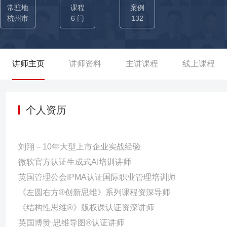
自身对创新思维独到理解，开拓新的客户流量，打造业务新的增长
常驻地
课程
案例
促使大客户渠道业务增长60%，促使团队连续15个月销售达成大区
杭州市
6 门
132
的业务拓展及新业务规划，借用金字塔原理梳理客户业务需求、提供
万。并协同进行重点大客户的大项目竞标，仅用30分钟的演讲就拿下
设计结构化学习方案，系统梳理项目制销售的整理流程，为公司中
讲师主页
讲师资料
主讲课程
线上课程
升工作效能。
个人资历
刘翔－10年大型上市企业实战经验
微软官方认证生成式AI培训讲师
英国管理公会IPMA认证国际职业管理培训师
《左圆右方®创新思维》系列课程资深导师
《结构性思维®》版权课认证资深讲师
英国博赞·思维导图®认证讲师