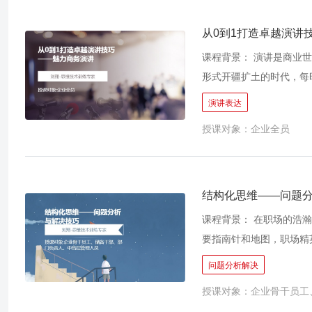
从0到1打造卓越演讲
课程背景： 演讲是商业
形式开疆扩土的时代，每
现自己，你就会失去成功
演讲表达
案会、产品发布会、竞聘
授课对象：企业全员
景中，你遇到过这些难题
动？ 今天，对于中国的
下三大问题： 1、缺逻
众听了云里雾里。 2、
结构化思维——问题
情，声音微弱像催眠曲。
课程背景： 在职场的浩
众没有共鸣，无法打动大
要指南针和地图，职场精
样才能作出专业自然的演
盘和航海图。 本课程基
问题分析解决
自己要表达的观点缺乏提
到具体步骤，从理论到实
的多样性，对观众缺乏吸
授课对象：企业骨干员工
帮助理解问题的本质，认
领导魅力。如果你在大家