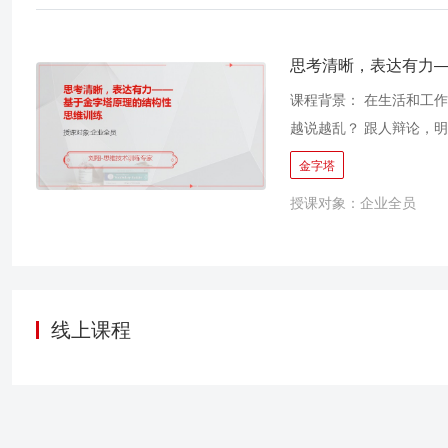
入，让思维从模糊到清晰
熟稳重，充满气场，就更
界定问题、拆解问题、制
通过七个模块，多个知识
的案例讨论、实战演练，
思考清晰，表达有力
功和表现力，及如何让演
索创新思维在问题解决中
课程背景： 在生活和工
颖而出。
头的问题，更能预见并防
越说越乱？ 跟人辩论，
分钟，让我把重点讲清楚
金字塔
一句：你的重点是什么？
授课对象：企业全员
耳挠腮，我想静静？ …
笔不棒。 其实，表达背
他人清晰理解你的意图？
丝剥茧，理清思路，重点
经典书籍和理论《金字塔
线上课程
思维和语言标准，从而提
实际演练，学习结构性思
的沟通结果！