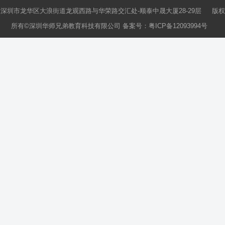
深圳市龙华区大浪街道龙观西路与华荣路交汇处-顺泰中晟大厦28-29层 版权
所有©深圳华师兄弟教育科技有限公司 备案号：
粤ICP备12093994号