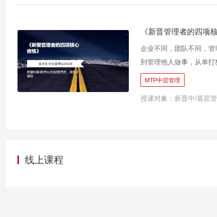
的工作不满意？为什么别
级的沟通，将会为您解决
用，最终我们看到的日本
《新晋管理者的四项
们真的会汇报/联络/商
企业不同，团队不同，管
通。 ·接受指示：能让
到管理他人做事，从单打
右臂； ·联络：能改善
色认知和掌握相应的履职
MTP中层管理
长！
不力的现象。管理并不复
授课对象：新晋中/基层
技能。 我们要认识到管
过培训他们管人、理事、
为企业赢得市场竞争的优
线上课程