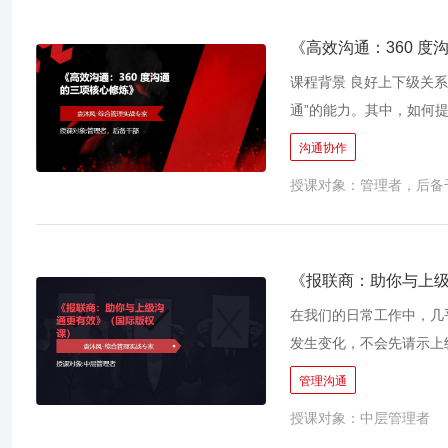
《高效沟通：360 
课程背景 良好上下级关
通”的能力。其中，如何
人士的刚需。 向下沟通
沟通协作
而让领导对你管理满意，
授课对象：管理者，后备
大部分管理者都是从技术
队，从小范 围沟通到跨
不高、协调不顺、团队不
管理工作，必需接受 必
《报联商：助你与上
工作汇报（含中间汇报）
在我们的日常工作中，几
力）等，可以快速地提高
发生变化，不会先请示上
的自我提升。
身边发生着，可是： ·
管理沟通
也有困惑：我该怎么做，
授课对象：中层管理者
如己愿！ ·部下也有不