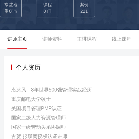
团队成功交付香港UCAN项目，实现1000+万营收，项目营收位列
常驻地
课程
案例
建与扩大互联网产品开发团队中，通过沟通提升技能、执行力构建等
重庆市
8 门
221
管理成长计划，培养他们从成为项目团队管理者，总团队规模2年近4
P、线上渠道等关键应用的持续开发和应用的100%正确运行。 02-内修于人才培养：为更好的组建扩大团队，袁老师总结自身管理
实战经验，研发管理课程培训，为企业培养了众多管理人才。曾服务
讲师主页
讲师资料
主讲课程
线上课程
受训人数超4000人次。 →→曾参与惠普企业大学贵州分校的筹建，
交付企业人才训练营50+场，对外为企业关键客户开展《高效商务
→曾为宏立城集团规划多个人才培养项目：【后备人才梯队、新晋经
个人资历
人才；【高阶领导力培养项目】为10+位高级管理者（总经理、副
为鑫源集团、贵州云龙旅游地产集团等开展「古贺·报联商」版权沟
袁沐风－8年世界500强管理实战经历
增长。
重庆邮电大学硕士
美国项目管理PMP认证
国家二级人力资源管理师
国家一级劳动关系协调师
古贺·报联商授权认证讲师