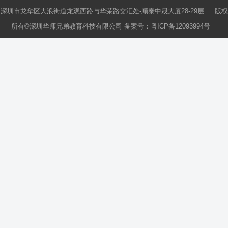
深圳市龙华区大浪街道龙观西路与华荣路交汇处-顺泰中晟大厦28-29层 版权
所有©深圳华师兄弟教育科技有限公司 备案号：
粤ICP备12093994号