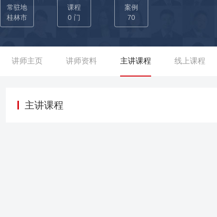
计 成果：帮助银行降本增效，实现利润增长12% 03-【桂林市穿
常驻地
课程
案例
上、线下和社交三维的营销体系 成果：使得企业在2021-2023年销
桂林市
0 门
70
业）全流程重构项目】从全产业链构建了企业的流程，使得企业获得良好
西旅发科技股份有限公司数字化项目】围绕数字化战略、商业模式、
果：企业在2023年获广西壮族自治区地方金融监督管理局“广西壮族
讲师主页
讲师资料
主讲课程
线上课程
司数字化营销项目】作为地方特色企业，项目构建了线上、线下和社交三
10%
主讲课程