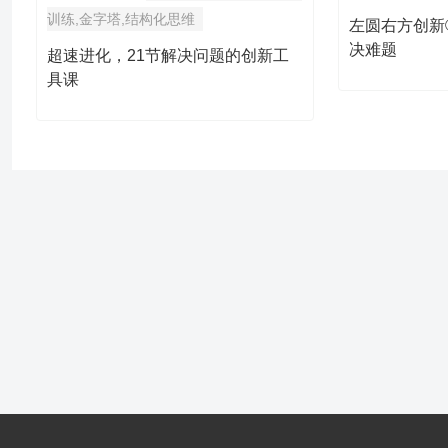
训练,金字塔,结构化思维
左圆右方创新®
决难题
超速进化，21节解决问题的创新工
具课