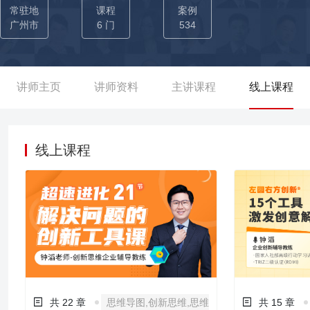
常驻地
课程
案例
广州市
6 门
534
讲师主页
讲师资料
主讲课程
线上课程
线上课程
共 22 章
思维导图,创新思维,思维
共 15 章