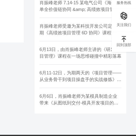
肖振峰老师 7.14-15 某电气公司《海外订
服务热线
单全价值链协同 &amp; 高绩效项目管理
实战沙盘》
关注我们
肖振峰老师受邀为某科技开发公司定制两
期《高绩效项目管理 6D 协同》课程圆满
结束
回到顶部
6月13日，由肖振峰老师主讲的《研发项
目管理》课程在一场思维碰撞中精彩落幕
6月11-12日，为期两天的《项目管理——
从业务骨干到项目操盘手的实战修炼》课
程圆满结束
6月6日，肖振峰老师为某模具制造企业
带来《从图纸到交付-模具开发项目的全
链管控》实战内训。