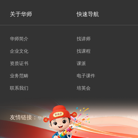
关于华师
快速导航
华师简介
找讲师
企业文化
找课程
资质证书
课派
业务范畴
电子课件
联系我们
培英会
友情链接：
华师兄弟
讲师经纪
培博会
课师宝
当责领