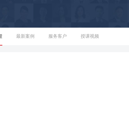
色。 【部分返聘案例】： 一汽集团/上海集团/美的等企业授课
业授课《项目的跨部门领导与协作》返聘20+期； 中国移动/中国电
佛山电力/启明星集团等企业授课，《项目管理情境实战》返聘18
计划与进度控制》返聘15+期……
程
最新案例
服务客户
授课视频