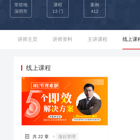
系建设与项目型人才培养机制建设，企业项目化的探索实施。 ‘情境结合实战，广受好评’——10年培训经验，授课领域覆盖工程
常驻地
课程
案例
业、制造业、服务业、IT、互联网等多个行业，以情境实战为特
深圳市
13 门
412
《项目管理情境工作坊》返聘20+期； 中建一局/华润集团等企
信/新华社等企业《成功项目管理的6个招式》返聘18+期； 为
+期； 哈工大/中山大学/武汉大学等MBA班授课《项目的目标
讲师主页
讲师资料
主讲课程
线上课
线上课程
共 22 章
项目管理