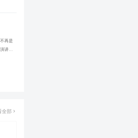
人？本课
和页面
不再是
演讲。
聘、火
？一场成
售由心
核心能
力、演
讲一定
看全部