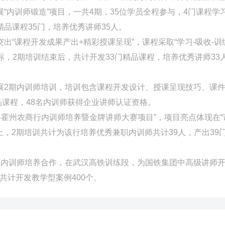
“内训师锻造”项目，一共4期，35位学员全程参与，4门课程学习
精品课程35门，培养优秀讲师35人。
“课程开发成果产出+精彩授课呈现”，课程采取“学习-吸收-训
，2期培训结束后，共计开发33门精品课程，培养优秀讲师33
展2期内训师培训，培训包含课程开发设计、授课呈现技巧、课
品课程，48名内训师获得企业讲师认证资格。
-霍州农商行内训师培养暨金牌讲师大赛项目”，项目亮点体现在“
”上，2期培训共计为该行培养优秀兼职内训师共计39人，产出39
展内训师培养合作，在武汉高铁训练段，为国铁集团中高级讲师