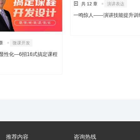
 章
微课开发
共 12 章
演讲表达
显性化—6招16式搞定课程
一鸣惊人——演讲技能提升训
推荐内容
咨询热线