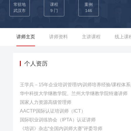
行18项培训管理制度，搭建核心课程体系：包括公司生产运营
常驻地
课程
案例
织公司骨干内训师及中层干部开发完成精品课程75门。 ● 企业大学搭建运营经验 负责劲牌大学建
武汉市
9 门
146
建报告，搭建企业大学运营体系、讲师体系和课程体系，助推
程开发、制度体系搭建等工作。
讲师主页
讲师资料
主讲课程
线上课
个人资历
王学兵－15年企业培训管理/内训师培养经验/课程体
华中科技大学继教学院、兰州大学继教学院特邀讲师
国家人力资源高级管理师
AACTP国际认证培训师（ICT）
国际职业训练协会（IPTA）认证讲师
《培训》杂志“全国内训师大赛”评委导师