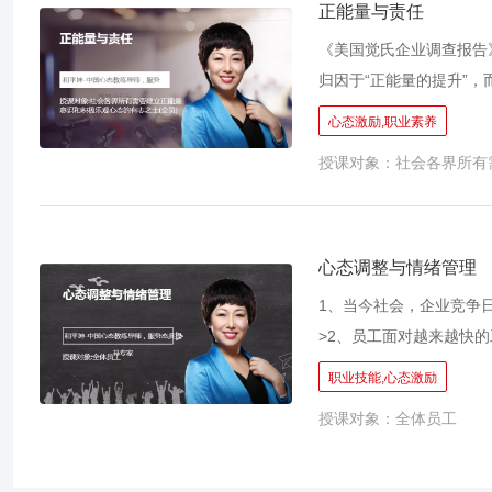
正能量与责任
《美国觉氏企业调查报告
归因于“正能量的提升”
而激发企业迅速成长，提升企
心态激励,职业素养
2、 为什么个别老员工没有
授课对象：社会各界所有
4、 如何让每一位员工充
结果为导向，消除员工的
心态调整与情绪管理
1、当今社会，企业竞争日
>2、员工面对越来越快
和情绪方面的问题；<br
职业技能,心态激励
乏责任感，遇到问题总是习
授课对象：全体员工
的一种背景之下产生的，
一套适合于国内企业做员
需的企业管理的科学观和