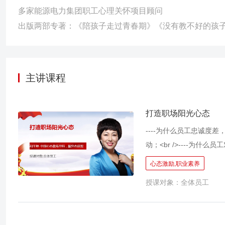
多家能源电力集团职工心理关怀项目顾问
出版两部专著：《陪孩子走过青春期》《没有教不好的孩
主讲课程
打造职场阳光心态
----为什么员工忠诚度差
动；<br />----为什
尚撞一天钟，得过且过，没
心态激励,职业素养
问题总是习惯找借口推卸责
授课对象：全体员工
致结果，当我们看到结果
为“心态决定一切”，心态
职场，为企业打造一支敬