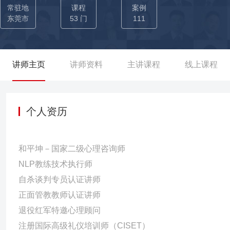
上，返聘率高达85%。2024年，被党网评为“培训界的花木兰”。
常驻地
课程
案例
东莞市
53 门
111
讲师主页
讲师资料
主讲课程
线上课程
个人资历
和平坤－国家二级心理咨询师
NLP教练技术执行师
自杀谈判专员认证讲师
正面管教教师认证讲师
退役红军特邀心理顾问
注册国际高级礼仪培训师（CISET）