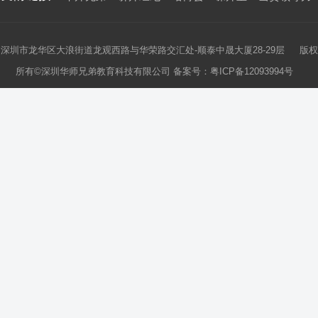
深圳市龙华区大浪街道龙观西路与华荣路交汇处-顺泰中晟大厦28-29层 版权
所有©深圳华师兄弟教育科技有限公司 备案号：
粤ICP备12093994号