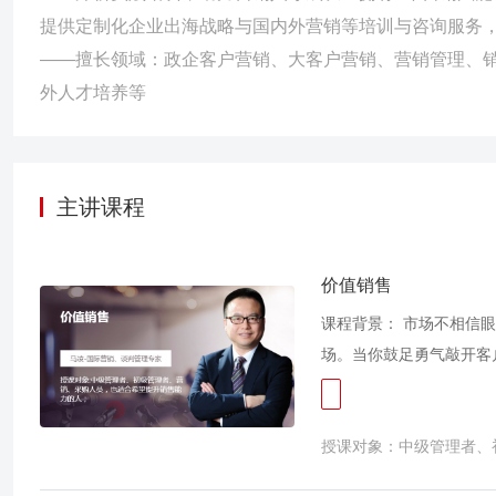
提供定制化企业出海战略与国内外营销等培训与咨询服务，累
——擅长领域：政企客户营销、大客户营销、营销管理、销
外人才培养等
主讲课程
价值销售
课程背景： 市场不相信
场。当你鼓足勇气敲开客
着美好愿望向客户宣传自
吧。！在买方市场里，在
授课对象：中级管理者、
对手！当客户跟踪到最后
王！ 马凌老师具有国企