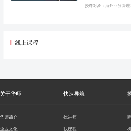
授课对象：海外业务管理
判》讲师马老师拥有多年
力于谈判的研究，相信学
线上课程
关于华师
快速导航
华师简介
找讲师
企业文化
找课程