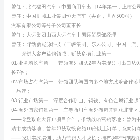
内营销，建立完善的国内营销体系，开发多家战略客户，布局700
曾任：北汽福田汽车（中国商用车出口14年第一，上市公
定集团整体营销规划，搭建集采体系，实现对全级次23家企业、多
曾任：中国机械工业集团恒天汽车（央企，世界500强）
汽车有限公司等分子公司董事长
曾任：大运集团山西大运汽车丨国际贸易部经理
曾任：羿动新能源科技（三峡集团、东风公司、中国一汽、
——深耕大客户营销领域，斩获多项行业第一——
01-业务增长率第一：带领海外团队2年内实现公司出口从
长7倍；
02-市场占有率第一：带领团队与国内多个地方政府合作
一品牌；
03-行业市场第一：深度合作矿山、钢铁、有色金属行业超
04-海外国家销量第一：主导商用车海外布局并斩获北非
——操盘政企大客户项目合作，推动战略营销落地：曾为中
靖市成功落地，首年即获取投资额10倍以上订单，意向订
——深耕实战培训，助力营销人才成长：拥有8年营销赋