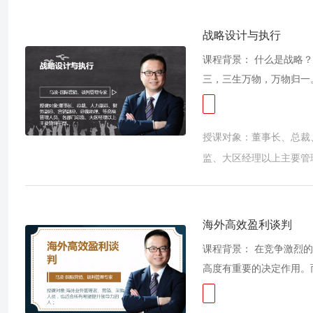
开发、销售管理、高管等
的研究，希望通过自己的
战略设计与执行
学员会很快感受到马老师
课程背景： 什么是战略
三，三生万物，万物归一
裁欲成大业必须进入“一
所有偏离航道的发展都是
授课对象：董事长、总裁
业的高管，凭借多年一线
战略在现代企业管理实战
监、大区经理以上主要管
只懂国内不懂海外”的瓶
择、战略实施”四大板块
海外高效盈利谈判
课程背景： 在竞争激烈
高度有重要的决定作用。
海外管理人员具备很广阔
少，很多从事海外商务多