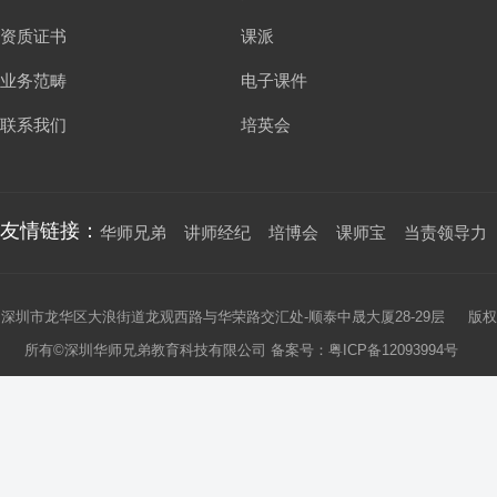
资质证书
课派
业务范畴
电子课件
联系我们
培英会
友情链接：
华师兄弟
讲师经纪
培博会
课师宝
当责领导力
深圳市龙华区大浪街道龙观西路与华荣路交汇处-顺泰中晟大厦28-29层 版权
所有©深圳华师兄弟教育科技有限公司 备案号：
粤ICP备12093994号