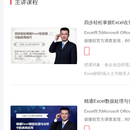
主讲课程
四步轻松掌握Excel
Excel作为Microso
据微软官方调查发现，8
功能不熟悉，因此导致其
好的Excel数据要花3小
授课对象：各企业总经理
胀？ 为什么我的Exce
部分职场人士都有以上一
Excel的职场人士与相关
l？故此我们开发了此课程
的技巧方法，包括数据的
的技巧方法等精彩实用的
精通Excel数据处理
效率，更加有效的提升我
Excel作为Microso
据微软官方调查发现，8
功能不熟悉，因此导致其