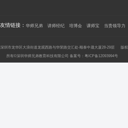
友情链接：
华师兄弟
讲师经纪
培博会
课师宝
当责领导力
深圳市龙华区大浪街道龙观西路与华荣路交汇处-顺泰中晟大厦28-29层 版权
所有©深圳华师兄弟教育科技有限公司 备案号：
粤ICP备12093994号