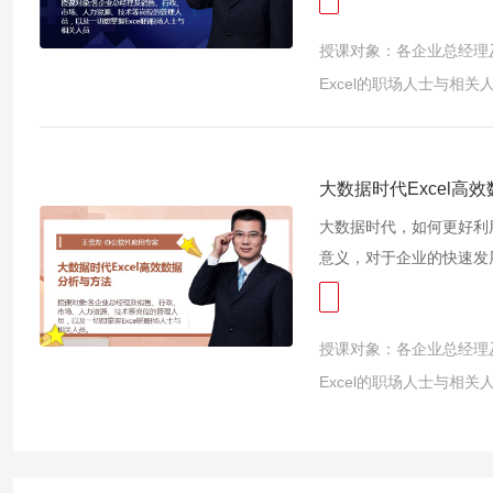
好的Excel数据要花3小
授课对象：各企业总经理
胀？ 为什么我的Exce
部分职场人士都有以上一
Excel的职场人士与相关
l？故此我们开发了此课程
的技巧方法，包括数据的
的技巧方法等精彩实用的
大数据时代Excel高
效率，更加有效的提升我
大数据时代，如何更好利
意义，对于企业的快速发
据分析，可能在未来的竞
进行数据分析呢？其实只
授课对象：各企业总经理
求，从而更好的发现数据
围，取得骄人成绩。 但
Excel的职场人士与相关
的方法与技巧，故本课程
以下内容进行开展：数据
数据进行利润最大化或成