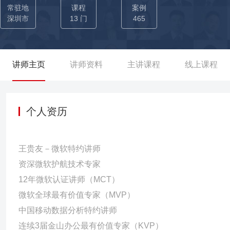
行及各大商业银行培训超过100场：工商银行、农业银行、建设银
常驻地
课程
案例
据分析培训讲师，连续5年被全国多家银行返聘为智能办公与数据分析讲
深圳市
13 门
465
强企业授课：微软、茅台、中石油等企业受聘讲师，被诸多世界五百强
数百名学员成功掌握数据分析技能：指导中国移动全国诸多省市员
要能手； 成功案例（部分）： 中移在线总部WPS数据分析线上近2000人（2期6天） 中国移动Excel数据分析培训（6期12天） 中
讲师主页
讲师资料
主讲课程
线上课程
国中车Python数据分析培训（2期4天） 中国海油Excel与PPT应用
期8天） 南方电网佛山电力OFFICE培训（6期12天） 中集集团Offic
培训（2期2天） 中国联通北京公司Excel+PPT应用技巧培训（2期2
个人资历
设银行佛山分行Excel数据处理与分析培训（2期2天） 光大银行北京总
与分析培训（4期4天） 农业银行佛山分行PPT制作技巧培训（2期2天
王贵友－微软特约讲师
发银行深圳分行Excel数据分析（4期4天） 中建二局深圳公司Wor
资深微软护航技术专家
作技巧培训（2期2天） 深圳安维尔Excel与PPT应用技巧培训（3期
12年微软认证讲师（MCT）
微软全球最有价值专家（MVP）
中国移动数据分析特约讲师
连续3届金山办公最有价值专家（KVP）