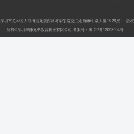
深圳市龙华区大浪街道龙观西路与华荣路交汇处-顺泰中晟大厦28-29层 版权
所有©深圳华师兄弟教育科技有限公司 备案号：
粤ICP备12093994号