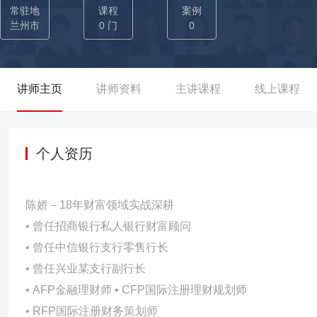
法。实现“自我认知-理解客户-落地成交”的闭环提升。 农业银行
常驻地
课程
案例
括高客陪访、特定客户约访，客户经理实练营销逻辑，加强训练，在
兰州市
0 门
0
终促成。辅导期间业务量大幅增长。 某中信银行《训战结合》，中信银行理财经理培训以“训战结合”为核心，课程涵盖金融产品
知识、合规风控、数字化工具、高净值客户开发维护等模块；通过
学，搭配岗位资格认证考核，助力理财经理精准挖掘客户需求、优化
讲师主页
讲师资料
主讲课程
线上课程
经理产能提升》 该项目以一对多的形式辅导理财经理财富管理能力，灌输资产配置理念，投资策略，了解挖掘客户信息，从产品
推销模式向客户家庭资产配置规划理念转变，从意识上提升，辅导专
银行《中邮保险收官项目》 通过对蓄客客户盘点与营销思路指导，
个人资历
办数量质量做全流程指导与督导，项目四天完成对20个网点的蓄客
能辅导，完成120万业务的产出，赋能技术实务有效，过程管控科
陈娇－18年财富领域实战深耕
会！ 某邮政储蓄银行《增额终身寿险营销训练营项目》 针对合
• 曾任招商银行私人银行财富顾问
过基础和优质客户的分层经营，适配“讲收益”、“讲规划”和“讲功能
• 曾任中信银行支行零售行长
报目标、午会重盘点和晚会强训练的强管控模式，顺利完成理财经
• 曾任兴业某支行副行长
目整体10天时间，完成近1100万保费任务，一跃成为当月邮储省
• AFP金融理财师 • CFP国际注册理财规划师
业银行《网点微沙经营辅导项目》 通过沙龙前中后的活动组织与实
• RFP国际注册财务策划师