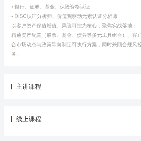
人培训、试讲通关和检核认证，并配套业务竞赛和过程管控，打造沙
• 银行、证券、基金、保险资格认证
+1个月到行辅导；人人会讲沙龙、人人有客到会；100场以上微沙组织
• DISC认证分析师、价值观驱动元素认证分析师
某邮政公司《财富产品营销效能提升》 项目分别从调研分析、集中
以客户资产保值增值、风险可控为核心，聚焦实战落地：
天的辅导训练。深耕一线理财经理岗工作人员营销指导工作，从资
精通资产配置（股票、基金、债券等多元工具组合）、客
升，宏观经济和政策解读等多维度开展讲解，树立员工营销信心，解
合市场动态与政策导向制定可执行方案，同时兼顾合规风
果：本次培训参与网点75家，实现重点基金与资管产品累计销量11
务。
二期！ 某国有行《综合管理项目》 通过细化网点全条线管理流
合，实现网点综合能力的大幅度提升，该分行全年全条线全省排名
钦点师资，覆盖全省130多家网点，获得省行领导高度认可。
主讲课程
线上课程