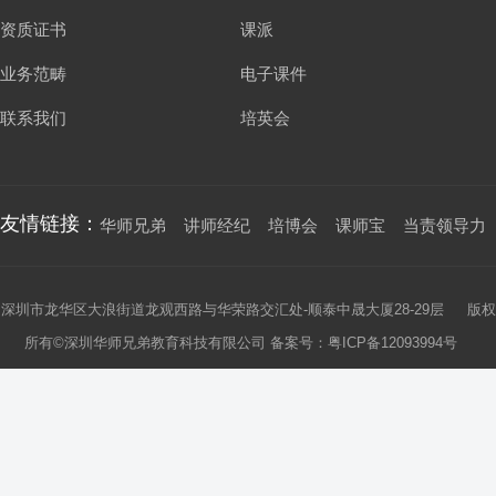
资质证书
课派
业务范畴
电子课件
联系我们
培英会
友情链接：
华师兄弟
讲师经纪
培博会
课师宝
当责领导力
深圳市龙华区大浪街道龙观西路与华荣路交汇处-顺泰中晟大厦28-29层 版权
所有©深圳华师兄弟教育科技有限公司 备案号：
粤ICP备12093994号