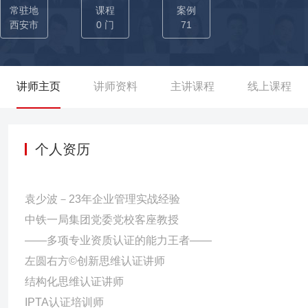
发展、高端旅游服务商转型，次年凯撒旅游营收66亿元，同比增长52%
常驻地
课程
案例
增长】 ——老师在中国儿童口腔头部企业袁林天儿童口腔医疗集团
西安市
0 门
71
集团梳理战略规划体系，明确战略发展方向，优化组织架构，在行业大环
人才培养中融入创新思维 ➡ 力推组织效能翻番增长】 ——为某口
学习融入人才培养、连锁机构经验萃取、岗位手册等项目，力推集团
讲师主页
讲师资料
主讲课程
线上课程
研究表明该企业净资产收益率位于业内全国第四。 【04-引入行动学
集团从0到1建设企业大学，并首次将行动学习引入医疗连锁行业，
团队，萃取核心人员知识经验，形成《360°沟通》《结构化思维》
个人资历
60场以上，每年2万人次培训。
袁少波－23年企业管理实战经验
中铁一局集团党委党校客座教授
——多项专业资质认证的能力王者——
左圆右方©创新思维认证讲师
结构化思维认证讲师
IPTA认证培训师