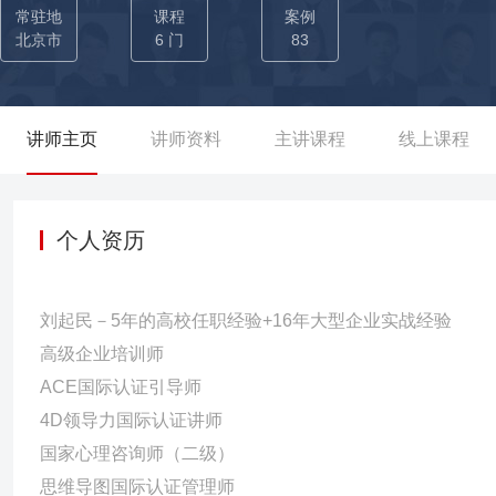
用业务指标衡量培训效果。 成果：讲授《基于创新思维的问题分析
常驻地
课程
案例
达》等主题课程，累计40+场，助力企业提升15-20%的效能/业绩
北京市
6 门
83
广告认证知识体系，将不同领域的知识和技能相结合，创造出独特
建快手商业化业务培训体系，对内外部开展培训，与业务绑定开展项
达》、《结构化思维-想清楚、说到位、写明白》、《创新思维在管
讲师主页
讲师资料
主讲课程
线上课程
程，为企业孵化50名创新思维人才，满足企业的人才需求，助力企业提
个人资历
刘起民－5年的高校任职经验+16年大型企业实战经验
高级企业培训师
ACE国际认证引导师
4D领导力国际认证讲师
国家心理咨询师（二级）
思维导图国际认证管理师