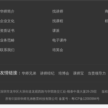
华师简介
找讲师
企业文化
找课程
资质证书
课派
业务范畴
电子课件
联系我们
培英会
友情链接：
华师兄弟
讲师经纪
培博会
课师宝
当责领导力
深圳市龙华区大浪街道龙观西路与华荣路交汇处-顺泰中晟大厦28-29层 版权
所有©深圳华师兄弟教育科技有限公司 备案号：
粤ICP备12093994号