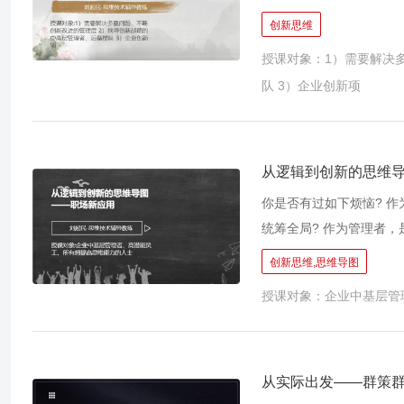
各类头脑风暴后依然做不
创新思维
觉难上加难？ 作为管理
授课对象：1）需要解决
在企业与部门管理中,你
队 3）企业创新项
学习，学员将打破“创新
用一系列高效思维工具，
员开阔视野，突破思维定
从逻辑到创新的思维
你是否有过如下烦恼? 作
统筹全局? 作为管理者
各类培训会议中,你是否
创新思维,思维导图
划一场新颖独特，大家满
授课对象：企业中基层管
公司政策，是否感觉思路
难题，解放职场人士的大
导图被誉为“大脑使用说
能够帮助组织和个人迅速
从实际出发——群策