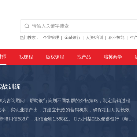
热门搜索：
企业管理
金融银行
人资/培训
职业技能
生
讲师
找课程
版权课程
找产品
培英商学
实战训练
师作为咨询顾问，帮助银行策划不同客群的外拓策略，制定营销过程
效率，实现业绩产出，并建立长效的营销机制，确保项目后期长效
用信588户，用信金额1.598亿。  池州某邮政储蓄银行《精准