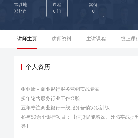
升业务素养，转营销思维为顾问式营销，并以赛代训的方式实现
常驻地
课程
案例
能增效项目》 本次项目张亚康老师作为咨询顾问，采用整体关
郑州市
0 门
0
控；营销问题复盘纠偏的思路进行辅导，电话营销加外拓营销
展。  吉林银行通化市分行《信贷客户经理营销技能提升项目
实战辅导提升客户经理的营销实战能力，辅导期间共计完成2055个
讲师主页
讲师资料
主讲课程
线上课
广西某农商行《开门红营销项目》 本次项目张亚康老师作为咨
模式，充分调动全员营销积极性，快速强化整体营销的效率，
提高了全社整体营销干劲与能力。  山东某农商银行《信贷铁
个人资历
客户经理、大堂经理等多岗位建立联动机制，并链接构筑起信
策略及工具，帮助网点快速梳理潜在资源、可转化资源、可挖
张亚康－商业银行服务营销实战专家
高度认可。  广东某农商银行《开门红产能提升辅导项目》 
多年销售服务行业工作经验
作，建立领导组织包挂机制，进行战区划分，并组建内训师督
五年专注商业银行一线服务营销实战训练
位培训各环节环环相扣，有效帮助了银行业绩产能提升。  广
参与50余个银行项目：【信贷提能增效、外拓实战提
定工作法，进行10331模式固化养成，进行电话营销、外拓
等】
的高度认可。