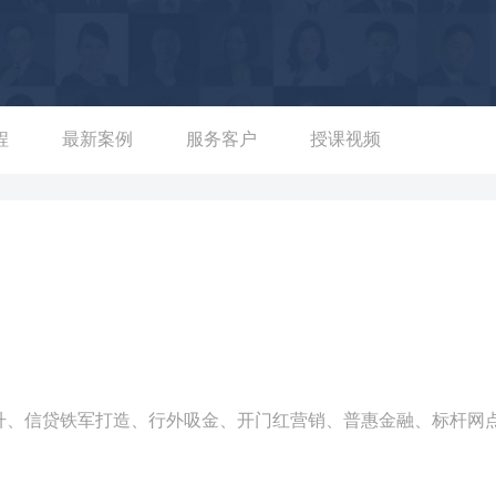
了全员营销，建立长效的营销机制。  六安某邮政储蓄银行《提
键节点管控推动；线上、线下营销氛围打造；日常营销行为量管
实战带教，实战带教中树立营销信心，保障业绩产出及实现长效发
》 本次项目张亚康老师作为咨询顾问，通过电话营销和外拓营销的
有效外呼及711户拜访，添加微信640户，成功营销734万。 
程
最新案例
服务客户
授课视频
询顾问，帮助银行策划不同客群的外拓策略，制定营销过程的管理
实现业绩产出，并建立长效的营销机制，确保项目后期长效固化，
军打造项目》 本次项目张亚康老师作为咨询顾问，从支行长、信贷
贷与零售之间的引荐机制，扩大营销触达范围的同时配备多类营销
转资源提升业绩转化。辅导过程中业绩产出良好，荣获行方领导的
本次项目张亚康老师作为咨询顾问，进行开门红营销策划和组织工
导队伍，从营销业绩冲刺、营销氛围打造、营销技能提升、营销岗
东省某邮政储蓄银行《三农营销项目》 帮助网点制定五大机制、五
升、信贷铁军打造、行外吸金、开门红营销、普惠金融、标杆网
营销实战跟练，现场代教模式，超额完成行方制定目标，获得行方领导