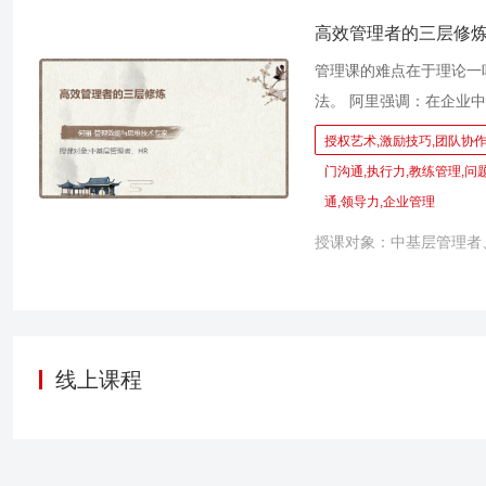
用完即有效——自此阿里
全面截图阿里的管理之道
高效管理者的三层修
坊”的独特形式讲管理、
管理课的难点在于理论一
管理课，快速帮助管理者
法。 阿里强调：在企业
效最快的高效能管理课！
太多的理论和知识，关键
授权艺术,激励技巧,团队协作
借鉴的绝招！ 本课程就
门沟通,执行力,教练管理,问
用的管理动作为蓝本，基
通,领导力,企业管理
具，围绕【赋能培养基本
授课对象：中基层管理者
用，用之见效的管理工具
的真实痛点为主线设计课
数管理者倾情实践反馈，
本功。 一学就会，一用
攻无不克的“铁军团队”！
线上课程