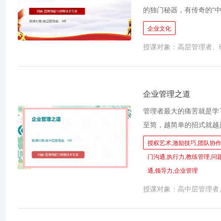
的独门秘器，有传奇的“中
物，所有这些传奇有一个
企业文化
功很大一部分归功于文化
授课对象：高层管理者、
量！ 而很多企业面临多种
跟业务和绩效“两张皮”，
激发员工内心认同和践行
建是阿里的拿手绝活，实
企业管理之道
摸得着的东西。 本课程
管理者最大的痛苦就是学
了就会用了就有效的实战
至简，越简单的招式就越是
套见效最快的高效能管理
道的一定有“管理之道”
授权艺术,激励技巧,团队协作
能力！ 马云说，阿里成
门沟通,执行力,教练管理,问
秘器，有传奇的“中供铁军
通,领导力,企业管理
这些传奇有一个共同的特
授课对象：高中层管理者
巴巴人才资源部基于独特
的管理者培训课程，这门