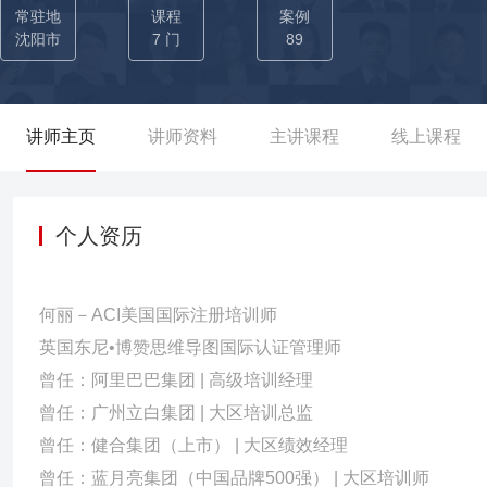
誉体系，从新人培养到高潜赋能，三年期间团队高潜晋升上岗率达8
常驻地
课程
案例
制，通过严谨全面的结构性统筹、规划并指导人员的岗位知识和技能
沈阳市
7 门
89
——根据立白集团实际需求，搭建系统、全面的人才体系，并适配
专业学习地图，通过《销售管理者人才发展项目》助力东北区域菁英
阿里巴巴多个人才培养项目，为企业培养管理人才 【2019-202
讲师主页
讲师资料
主讲课程
线上课程
M的蜕变】 【2020-2021年蜂鸟菁英训练营-通用人才培养项目：辅
备人才培养项目：推动800+储干成功晋升上岗】 何老师擅长运用思维技术，帮助管理者梳理复杂的工作，提升工作效率，同时她
与管理者深入探讨管理难题的根本原因，并引导管理者采取合适的方
个人资历
白集团6家东北代理商完成业务诊断，针对业务诊断结果，开展系统
售连续3个月提升300+%； ——通过为带教阿里巴巴160+名管
何丽－ACI美国国际注册培训师
与员工之间的统一共识的思维、语言、交流和行为标准，并建立严
英国东尼•博赞思维导图国际认证管理师
创新、协作与提效； ——为健合集团开展通过实地走访调研，发现
曾任：阿里巴巴集团 | 高级培训经理
对性地制订有效的绩效提升计划，实现高端品、战略品及新品销售
曾任：广州立白集团 | 大区培训总监
曾任：健合集团（上市） | 大区绩效经理
曾任：蓝月亮集团（中国品牌500强） | 大区培训师