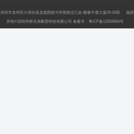
深圳市龙华区大浪街道龙观西路与华荣路交汇处-顺泰中晟大厦28-29层 版权
所有©深圳华师兄弟教育科技有限公司 备案号：
粤ICP备12093994号