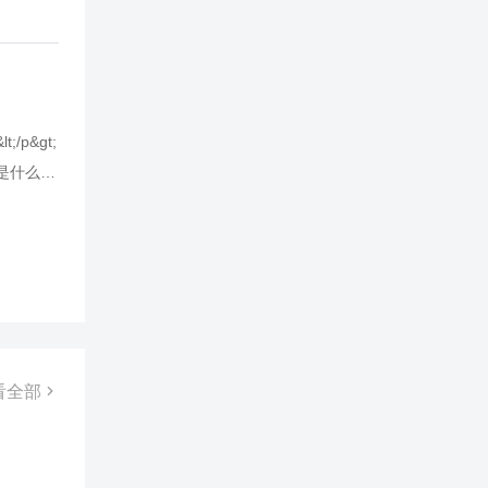
看懂的模
！ 你想到
！
/p&gt;
境是什么？
;&lt;p
p&gt;&
战略机
&gt;如
带一路的战
政治经济
lt;/p
看全部