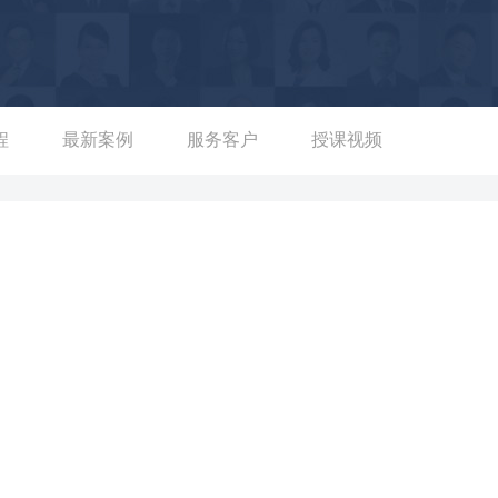
本市场与投融资实战经验，服务过100家上市公司的资本运营，服务
作为金融IP、短视频网红，拥有丰富的财经媒体经验，曾参与深圳卫
股市风云十八年》（出品），并创立了财经自媒体栏目《真话真
限挑战》等财经栏目，也是一位拥有超过50万粉丝的短视频网红。
程
最新案例
服务客户
授课视频