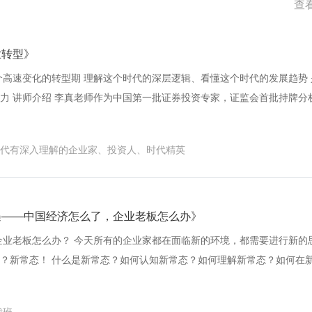
查
业转型》
个高速变化的转型期 理解这个时代的深层逻辑、看懂这个时代的发展趋势
力 讲师介绍 李真老师作为中国第一批证券投资专家，证监会首批持牌分
二十五年经济研究与资本实战经验， 今天，李真老师将对宏观经济最前
代有深入理解的企业家、投资人、时代精英
遇——中国经济怎么了，企业老板怎么办》
企业老板怎么办？ 今天所有的企业家都在面临新的环境，都需要进行新的
？新常态！ 什么是新常态？如何认知新常态？如何理解新常态？如何在
升级路径？ 新常态到底是什么？ 今天新常态的原因是为什么？ 新常态
 新常态下，该做什么？有什么样的产业机遇，如何把控？ 这是今天每一