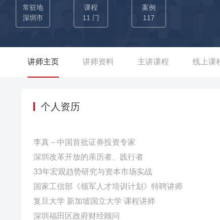
拥有证券公司、投资公司、上市公司的从业经验，以其33年资
常驻地
课程
案例
成功300+家企业进行投融资对接 【自媒体运营】：李真老师
深圳市
11 门
117
视、广东卫视、湖北卫视等多个媒体的财经栏目录制，包括《
说》，截至今日共录制400+集(百度搜索“真话真说”)，《极
讲师主页
讲师资料
主讲课程
线上课
个人资历
李真－中国首批证券投资专家
深圳改革开放的亲历者、践行者
33年宏观趋势研究与资本市场实战
国家工信部《领军人才培训计划》特聘讲师
复旦大学 新加坡国立大学 课程讲师
深圳福田区政府财经顾问