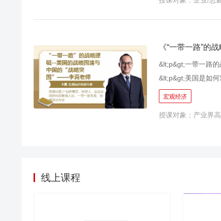
授课对象：企业/总
和资本人都应该了解
式，就是你的模式！
处去寻找风口？ 还
《“一带一路”的
&lt;p&gt;一带一路
&lt;p&gt;美国是
面临的“地缘政治”环境是什
宏观经济
&gt;中国将如何进行“战
授课对象：产业界高
lt;p&gt;国际局势
遇、稍纵即逝&lt;/p&g
何让您能够顺利了解“一
略逻辑”课程为您解
环境与竞争趋势，提升竞争
线上课程
&gt;&lt;p&gt;&lt;br/&