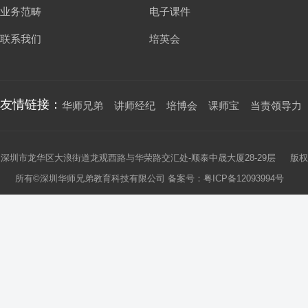
业务范畴
电子课件
联系我们
培英会
友情链接：
华师兄弟
讲师经纪
培博会
课师宝
当责领导力
深圳市龙华区大浪街道龙观西路与华荣路交汇处-顺泰中晟大厦28-29层 版权
所有©深圳华师兄弟教育科技有限公司 备案号：
粤ICP备12093994号