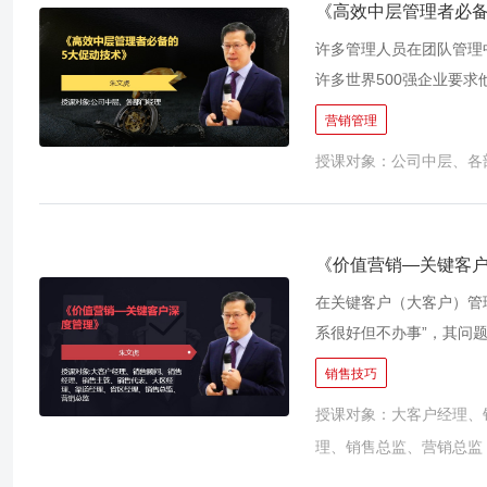
战没问题但挑战在于如何
《高效中层管理者必备
原理、经验背后的规律以
许多管理人员在团队管理
切？这就是本次培训的价
许多世界500强企业要求他们
理的转变，并掌握相应的
《高效管理者必备的5大
营销管理
性及有效性，改变以往凭
术，重点解决管理者的提
公司业绩整体提升打下坚
授课对象：公司中层、各
能力。通过切近身边的现
出切实可行的计划方案，
《价值营销—关键客
在关键客户（大客户）管
系很好但不办事”，其问
客观公正的标准，就只能
销售技巧
避免； 还有，“好的客户
授课对象：大客户经理、
验之所以能复制，其实真
理、销售总监、营销总监
经验的“认知框架”才是
的利益投入为什么没有换