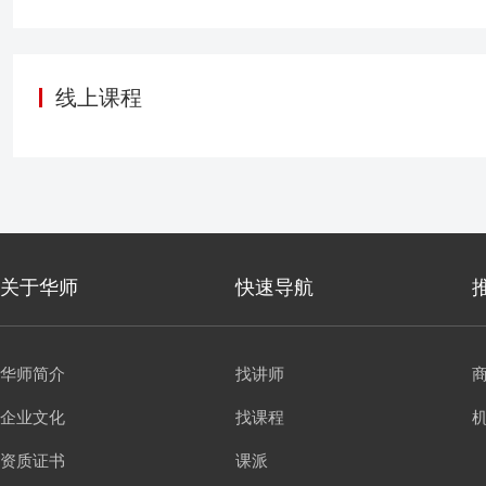
作为“人”其决策行为的诱
程通过剖析关键客户“人
原因及规律，通过相关的
线上课程
关于华师
快速导航
华师简介
找讲师
企业文化
找课程
资质证书
课派