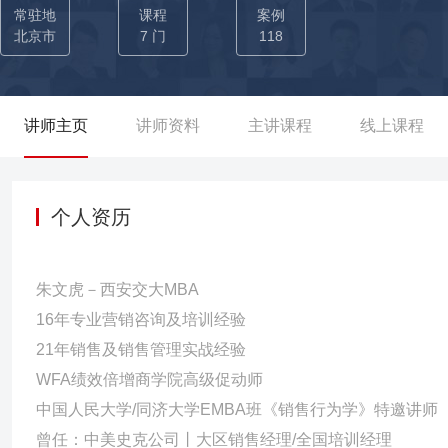
销售管理人员的领导力及销售管理能力，助力企业年销售额达2.3亿
常驻地
课程
案例
+门课程】价值营销已形成完整独特的营销理念、方法和工具，广泛
北京市
7 门
118
客户管理、销售业绩提升等获得客户高度认可。主要课程有：《价值
营销-大客户业绩倍增赋能训练》、《价值交换双赢谈判技能训练》、
练》、《高绩效团队管理的五项修炼》《销售团队绩效改进的促动
讲师主页
讲师资料
主讲课程
线上课程
个人资历
朱文虎－西安交大MBA
16年专业营销咨询及培训经验
21年销售及销售管理实战经验
WFA绩效倍增商学院高级促动师
中国人民大学/同济大学EMBA班《销售行为学》特邀讲师
曾任：中美史克公司丨大区销售经理/全国培训经理