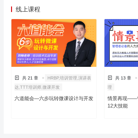
线上课程
共 21 章
HRBP,培训管理,演讲表
共 13 章
达,TTT培训师,微课开发
理
六道能会—六步玩转微课设计与开发
情景再现——
12大技能