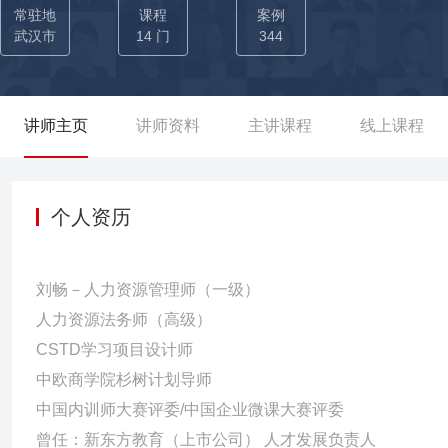
发，敏捷开发学习地图，构建内训师培养体系 →曾为浦发银行总行
常驻地
课程
案例
出雏鹰、雄鹰、金鹰三个层级的课程清单，搭建零售条线培训体系；
武汉市
14 门
344
务梳理与分析、岗位知识图谱绘制、课程体系输出，通过翻转课堂形
部科技条线开发岗位学习地图，3天时间产出12个岗位的学习地图。
政开展案例萃取与开发项目，成功输出优质案例30个，后陆续返聘
讲师主页
讲师资料
主讲课程
线上课程
例质量收到一致好评 →曾为兴业银行总行开展微课设计与开发课程，
行、河北省行开展微课设计与开发课程，并进行精修辅导，获得微课大
岗位场景化经验 运用可视化萃取手段 落地可复制实践效果 →安徽
个人资历
解，帮助学员获得绩效管理核心技能的同时，对绩效工作中的优秀经
工具箱和零件包，形成可复制的经验成果。 →甘肃电网输电运检大
刘畅－人力资源管理师（一级）
门精品课程包（课件、讲师手册、学员手册、课程大纲、试题库）
人力资源法务师（高级）
现课程的可传承性 →华能岳阳电厂内训师全科培训，同一批学员系
CSTD学习项目设计师
精品课程15门，视频微课15门，合格内训师15人 【其他行业项目
中欧商学院杉树计划导师
编制出兼具实操性和可读性的岗位经验手册35本，作为岗位带教、
中国内训师大赛评委/中国企业微课大赛评委
目，成功萃取了基于客户体验的流程、话术、模版等经验萃取载体，
曾任：新东方教育（上市公司） 人才发展负责人