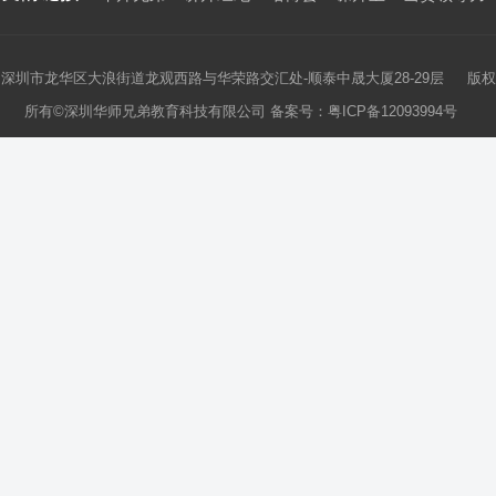
深圳市龙华区大浪街道龙观西路与华荣路交汇处-顺泰中晟大厦28-29层 版权
所有©深圳华师兄弟教育科技有限公司 备案号：
粤ICP备12093994号