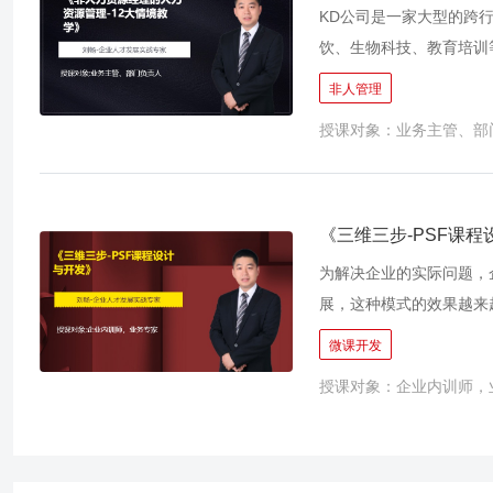
KD公司是一家大型的跨
饮、生物科技、教育培训
其中KD地产是KD集团
非人管理
6000人，年营业额30
授课对象：业务主管、部
级），分管行政、财务、
监，参与KD教育科技公司
副总，分管市场、产品、
半年；（是您的平级） 高
《三维三步-PSF课
集团副总，性格较为严肃，
为解决企业的实际问题，
部总监，专业能力强，属行
展，这种模式的效果越来
技公司财务总监，属于集
如何让内部的业务专家将
微课开发
直接下级） 田佳 女 3
题。 课程特色： 鉴于企业内训师均有自己的本职工作，有着时间紧、经验缺乏的特点，PSF课程设计
强，心气高，对上级不太服
授课对象：企业内训师，
与开发具有如下特点： 1. 
长平衡各方面关系，为人
tandard（标准化）-
纪律性较差（设计部）
不占用内训师过多时间，