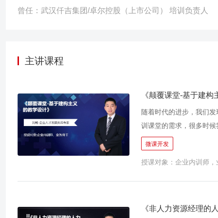
合，为四川移动、贵州移动连续开展多期IDP课程（个人学习成长
曾任：武汉仟吉集团/卓尔控股（上市公司） 培训负责人
人学习成长计划，成为员工成长的可视化管理工具。
主讲课程
《颠覆课堂-基于建构
随着时代的进步，我们发
训课堂的需求，很多时候
不愿意听，听不懂和听了
微课开发
988年加涅在《教学设计原
授课对象：企业内训师，
教学系统本身是对资源和
现，更多的时候教学设计
设计侧重于形式和策略，
《非人力资源经理的人