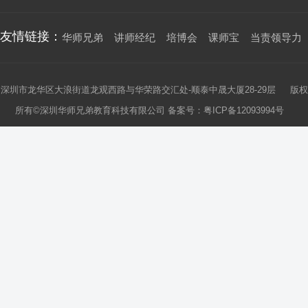
友情链接：
华师兄弟
讲师经纪
培博会
课师宝
当责领导力
深圳市龙华区大浪街道龙观西路与华荣路交汇处-顺泰中晟大厦28-29层 版权
所有©深圳华师兄弟教育科技有限公司 备案号：
粤ICP备12093994号