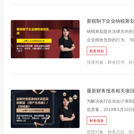
力，还具备一定财务管理
新税制下企业纳税筹
纳税筹划是在法律允许的
企业税收负担的行为。 
的意识，致使企业交了很
税务筹划
便会产生纳税问题，具体
授课对象：财务经理、财
能力的高低，更要拼业财
最新财务报表相关项目
为解决执行企业会计准则
息质量，2019年5月1
年度一般企业财务报表格式
财务报表
表》《利润表》相关项目
授课对象：财务总监、财