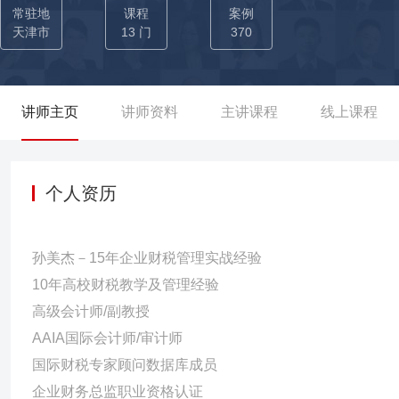
场次，累计学员约50000余名，课程满意度保持在95%以上。 实战经验： ——曾15年任职于世界500强及大型企业：凭借扎实的财
常驻地
课程
案例
税知识从基层走向管理，超强的工作能力赢得领导与下属的一致认可，
天津市
13 门
370
作，确定会计核算的编制方法，提高财务部的整体工作效率与工作
进行《会计准则最新变化》《SAP业务处理及日常维护》等课程培训
系，制定税收筹划方案并实施，对公司总部及旗下分公司人员进行
讲师主页
讲师资料
主讲课程
线上课程
训，从“业财税法相融合”的角度提升企业规避财税风险的意识及纳税
展。 ——曾10年任职于知名高校：凭借丰富的实践经验及专业的财税
政人员”等荣誉。 ● 主持并参与省级《基于多层次自主选择的应用
个人资历
问题研究》等10余项省级课题，其科研成果获得省级二等奖，并应用
《会计准则的最新变化》《税法最新变化》《纳税筹划》等前沿讲
孙美杰－15年企业财税管理实战经验
大赛的指导导师，辅导参赛学生财务、税务、财务管理等方面知识，
10年高校财税教学及管理经验
高级会计师/副教授
AAIA国际会计师/审计师
国际财税专家顾问数据库成员
企业财务总监职业资格认证