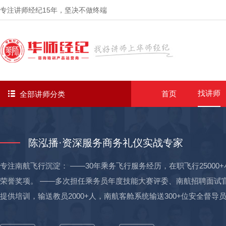
专注讲师经纪
15年
，坚决不做终端
找讲师
首页
全部讲师分类
陈泓播·资深服务商务礼仪实战专家
专注南航飞行沉淀： ——30年乘务飞行服务经历，在职飞行2500
荣誉奖项。 ——多次担任乘务员年度技能大赛评委、南航招聘面试
提供培训，输送教员2000+人，南航客舱系统输送300+位安全督
专包机组任务，服务往来各省市拜访的重要宾客、重要政府官员、