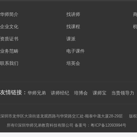
华师简介
找讲师
企业文化
找课程
资质证书
课派
业务范畴
电子课件
联系我们
培英会
友情链接：
华师兄弟
讲师经纪
培博会
课师宝
当责领导力
深圳市龙华区大浪街道龙观西路与华荣路交汇处-顺泰中晟大厦28-29层 版权
所有©深圳华师兄弟教育科技有限公司 备案号：
粤ICP备12093994号