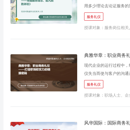
用多少理论去论证服务的
象，传播自身的经营理念
服务礼仪
就是服务型人才的竞争。
授课对象：服务岗位相关
服务工作人员的视野，促
典雅华章：职业商务
现代企业的运行过程中，
仪失当而使与客户的沟通
的竞争、硬件的竞争，更
服务礼仪
成为企业核心竞争力的关
授课对象：职场人士、企
完美的沟通手段。很多时
际交往能力。规范的礼仪
——外塑企业形象；有效
务交际，将有助于成就每
风华国际：国际商务