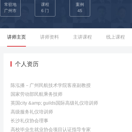
洋、黎子流、钟南山等） ——飞行期间多次随领导参加澳洲和美国洛
常驻地
课程
案例
中，多次代表中方使馆、领馆主导与当地政要名人的重要活动开展。
广州市
6 门
45
展大会志愿者从选拔到会务组织，人员定岗培训（接待，讲解员，
待和讲解员培训，参与《中国城轨交通业主领导人峰会2023南京年会礼仪专题培训》。 多次受邀
校、航空等做服务项目培训与课程录制，用自身卓越的服务能力和礼仪
讲师主页
讲师资料
主讲课程
线上课程
[两大高端酒店]开展服务效能提升项目——针对性制作培训方案，
逸林希尔顿酒店在酒店协会满意度测评结果比训前提升8个名次、常
约进入下一期管理培训计划。 02-曾为[四大高级会务]开展接待
个人资历
岗位等内容，其中在湖南连续三年旅发大会接待中进行志愿者筛选
得行业领导高度肯定，培训后的学员反馈“第一次领略并深悟到服务的艺
陈泓播－广州民航技术学院客座副教授
主导高校空乘专业招聘宣讲、提供职业规划指导和对接校企合作与
国家劳动部民航乘务技师
共享与赋能，协助提升航空行业的服务质量，为山东省旅游学校、
英国city &amp; guilds国际高级礼仪培训师
与空乘艺术专业模拟舱验证，为河南安阳工学院提供课程体系建设并选
高级服务礼仪培训师
能大赛航空服务评委，为格瑞集团广爱教育马来西亚沙巴大学招生30人
长沙礼仪协会理事
筹【两大航空】机组应急演练&amp;新乘务员应急处置课程录制
高校毕业生就业协会项目认证指导专家