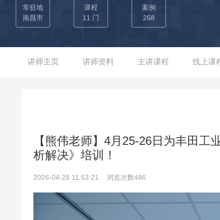
时，熊伟老师专注思维类培训课程多年，系统掌握了东尼博赞
常驻地
课程
案例
战总结，熊伟老师总结了一整套丰富的思维类教学手法，擅长
南昌市
11 门
268
握各种思维技术的原理、方法和工具，培训效果得到了客户的一致好评和高频返聘。 【企业高端
江西蓝谷新能源科技股份有限公司（股票代码870465） 任
农牧企业集团，中国500强企业——正邦集团（股票代码00215
讲师主页
讲师资料
主讲课程
线上课
司人力资源总经理、正邦集团管理学院执行院长、集团养殖事业
药企业集团——华润江中药业（证券代码600750） 历任北
干县黄金埠乡副乡长、集团人力资源副总 中国汽配行业龙头企业
总裁、人力资源中心总监、远成科技股份有限公司监事会主席。
——江西弘基集团及其子集团国力集团 历任集团副总裁兼人力资
【熊伟老师】4月25-26日为丰田
业管理咨询项目操盘能力】 3年多的企业管理咨询经验，曾担
析解决》培训！
丰富的行业和企业解决方案。部分案例如下： 《福建泉州仁建集团组织优化与薪酬
管理咨询项目》 项目经理 《浙江恒达集团管理沟通与组织再设计咨询项目》 项目经理 《江西省血液中心薪酬与绩效体系建设》
2026-04-28 11:53:21
浏览次数486
项目总监 《南昌燃气集团组织优化与薪酬设计管理咨询》 项目经理 《江西百神药业组织与管理体系诊断》 项目经理 《江西中邮