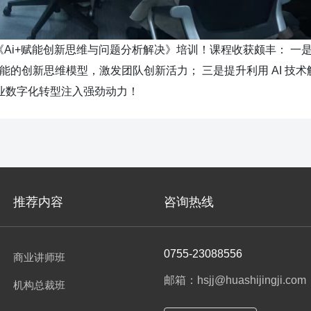
《Ai+赋能创新思维与问题分析解决》培训！课程收获颇丰： 一是掌
赋能的创新思维模型，激发团队创新活力； 三是提升利用 AI 技术
业数字化转型注入强劲动力！
推荐内容
咨询热线
0755-23088556
商业讲师班
邮箱：hsjj@huashijingji.com
机构总裁班