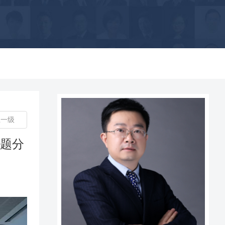
上一级
问题分