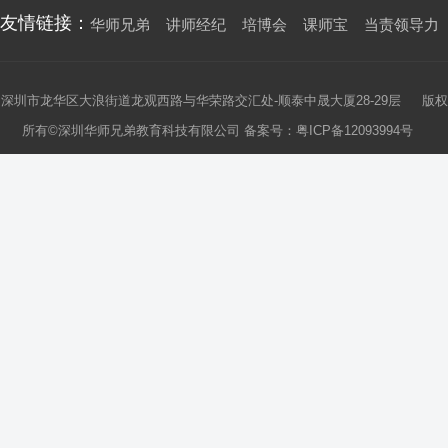
友情链接：
华师兄弟
讲师经纪
培博会
课师宝
当责领导力
深圳市龙华区大浪街道龙观西路与华荣路交汇处-顺泰中晟大厦28-29层 版权
所有©深圳华师兄弟教育科技有限公司 备案号：
粤ICP备12093994号