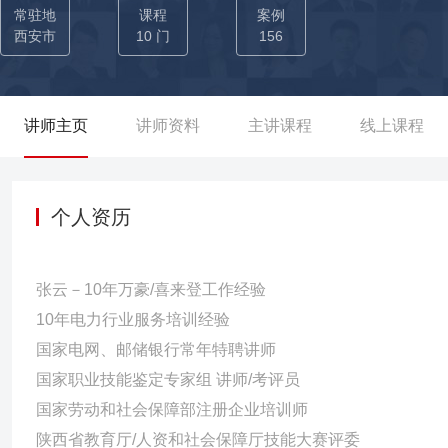
部商学院有关服务知识、服务技能、服务沟通、服务礼仪、管理技
常驻地
课程
案例
求和考核员工必备的职业素养、礼仪风范，塑造了老师谦和有礼的
西安市
10 门
156
遵循的“有所为，有所不为”的职业风格。以上这些素养知识点与职场
培训工作经历，张老师从事企业培训10多年时间，从产品角度讲述
排和真诚的经验分享，受到员工的一致好评和喜爱。良好的口碑吸
讲师主页
讲师资料
主讲课程
线上课程
机构主动寻求与老师合作十多年。 ■10年电力行业培训服务经验
厅讲授《电力服务新理念新行为》课程，灌输员工服务知识和技能，
进文明单位”奠定基础，并被评为年度“管理创新”二等奖。在内蒙乌
个人资历
分，真诚、接地气，不忽悠人。”
张云－10年万豪/喜来登工作经验
10年电力行业服务培训经验
国家电网、邮储银行常年特聘讲师
国家职业技能鉴定专家组 讲师/考评员
国家劳动和社会保障部注册企业培训师
陕西省教育厅/人资和社会保障厅技能大赛评委