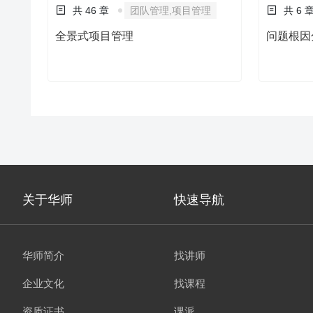
共 46 章
团队管理,项目管理
共 6 
全景式项目管理
问题根因
关于华师
快速导航
华师简介
找讲师
企业文化
找课程
资质证书
课派