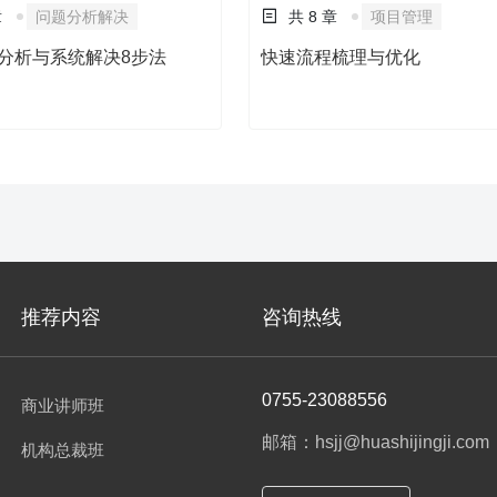
章
问题分析解决
共 8 章
项目管理
分析与系统解决8步法
快速流程梳理与优化
推荐内容
咨询热线
0755-23088556
商业讲师班
邮箱：hsjj@huashijingji.com
机构总裁班