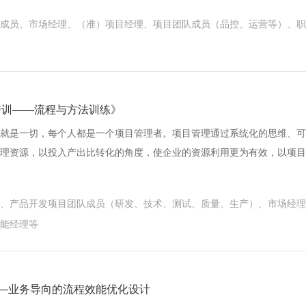
职项目经理的角色转型、项目团队成员统一认识，及公司后续项目工作的
成员、市场经理、（准）项目经理、项目团队成员（品控、运营等）、职
维”是基础并贯穿项目的始终，是项目经理角色与身份的自我认知。 ★客户
为源点，识别并全面收集客户需求，筛选重要的真需求转化为项目范围并
成败在市场/客户分析的充分性上。 ★目标导向思维：明确项目在公司战
管理项目全过程；在项目管理铁三角（范围、成本、时间）的约束条件下
为基础，设定项目可达成的目标。项目经理51%的精力在于不断规划与
培训——流程与方法训练》
：“预则立不预则废”，对项目结果进行规划和估算，制定总体目标和要求
就是一切，每个人都是一个项目管理者。项目管理通过系统化的思维、可
分解，具体分解各任务的活动、时间、资源、成本；预先规划好项目的质
理资源，以投入产出比转化的角度，使企业的资源利用更为有效，以项目
。 ★责任明确思维：项目经理的80%在做沟通与协调的工作，明确项目
推动创造价值！ 根据对目前企业产品项目管理分析，总结出目前公司产
人、执行人（包括所有项目干系人的责任）；明确与责任人的责任、授权
： 1.需求不清：前期对客户需求未把握，通过上市效果检验风险高！ 2.
（评审、验证等）。 ★流程思维：主动将项目的成事流程理清楚，就如
、产品开发项目团队成员（研发、技术、测试、质量、生产）、市场经理
执行，项目开发随意，产品偏差大！ 3.分工不明：项目分工不明确，推
的持续性、层次性；强调项目信息的沟通和透明；强调项目管理的系统性
能经理等
！ 4.标准不准：满足产品标准但未满足客户要求，客户标准不明确！ 5.
包括质量要求）、时间、成本三大管理目标的统一；项目管理贯穿全过程
，低级问题重复发生，没时间预防！ 6.沟通不畅：市场、设计、工艺、
控制、收尾。 ★一体化思维：项目的成功是客户、高层、内部团队共同
！ 7.重复设计：产品设计变更频繁，如何能够一次性把事情做正确！ 8.
向上沟通、资源调动的努力都是值得一试的。通过项目实践形成项目管理
迹，追溯难！企业无形资产损失大！ 项目经理对项目管理的系统认识程
——业务导向的流程效能优化设计
思维框架、议事框架、工作模式。与相关方对于项目目标和计划达成共识
与最终项目的结果，如何把握项目管理的“5X10知识框架”+“6条核心思维”