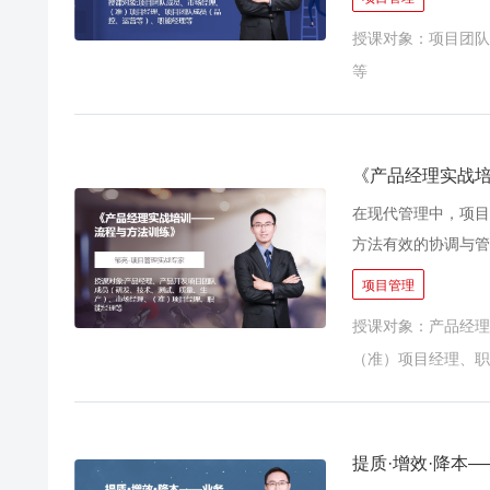
构，有利于新晋/兼
授课对象：项目团队
进。 “6条核心思
等
维：以客户的真需求
S；绝大多数的项目
位，以终为始的策划
目能解决客户的痛点
《产品经理实战
目。 ★计划性思维
在现代管理中，项目
过程进行详细计划、
方法有效的协调与管
险、沟通、外包事宜
导向，形成正向势能
项目管理
工作的责任人、牵头
程中存在的八大浪费
标准；明确考核措施
授课对象：产品经理
楚：有流程但未严格
路线一样，强调控制
（准）项目经理、职
在灰色地带无人负责
性和综合性；范围（
火：天天加班忙救火
启动、计划、执行、
接不畅，内部浪费大
以项目成功为导向的
果：项目做完不留痕
提质·增效·降本
实践，探讨出统一的
响项目团队的整体运作