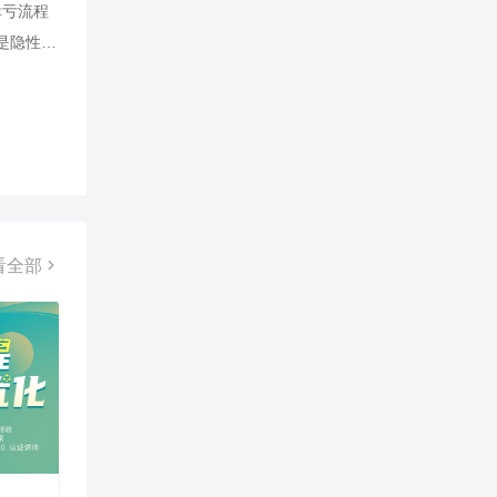
幸亏流程
结构，有
是隐性
进。以系
为清晰
而及时
感。 根
流程保障
了流程的进
程堵塞与断
优化业务
看全部
，以期
不仅仅
心的管
流程，
，线上运
快速升级