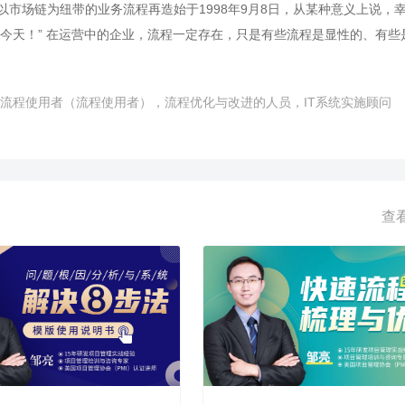
尔以市场链为纽带的业务流程再造始于1998年9月8日，从某种意义上说，
划。
项目经理及团队对项目管理的认识与思维，形成项目管理知识系统的框架
今天！” 在运营中的企业，流程一定存在，只是有些流程是显性的、有些
经理的角色转型、项目团队成员统一认识，及公司后续项目工作的整体推
在对企业发展起着掣肘作用。 据调研，仅1/4的企业对自身内部流程是较
建自身定制化项目的流程与运作。
业认为自身的业务流程，由于企业未依据外部的客户要求、竞争环境变化
流程使用者（流程使用者），流程优化与改进的人员，IT系统实施顾问
己经对企业管理起到了负面作用，流程的使用者感受到持续的痛点与无力
程管理方面的痛点有： 1. 有流程=没流程：公司缺乏规范系统的制度、
通：组织沟通效率低下 3. 职责不清：横向及纵向权责需进一步清晰，影响
 本位主义：组织运行过程中各部门、岗位存在本位主义思想 5. 长期的流
累积的浪费与损失严重。 流程优化与再造是一项通过不断发展、完善、
查
竞争优势的策略。在流程的设计和实施过程中，要对流程进行不断的改进
现有工作流程的梳理、完善和改进的过程，即称为流程的优化。流程优化
括如何正确地做这些事。为了解决企业面对新的环境、在传统以职能为中
，必须对业务流程进行重整，从本质上反思业务流程，彻底重新设计业务
的关键（如质量、成本、速度、服务）上取得突破性的改变。 线下梳理
手段，推进流程与业务的结合与落地，最佳实践的横向推广，实现企业的