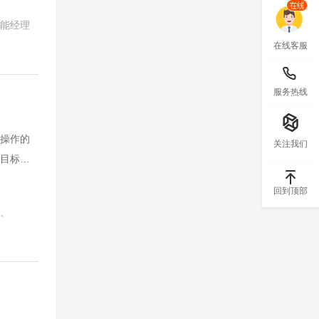
整体推
能经理
需求导向思
在线客服
分解WB
略中的定
，以项
服务热线
更进项
；对项目
操作的
关注我们
量、风
目标为
、任务、
品开发过
及考核
回到顶部
流程不
行车先定
、
动难，存
、全面
加班救
，项目
质量间对
的期望；
成果无
的最佳
度直接影
，完成
+“25