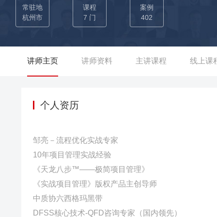
的品质能力建设。 世界500强—博世电动，新产品研发项目质量经理
常驻地
课程
案例
品项目的项目质量策划与保证。 大型国企—上海振华重工，新
杭州市
7 门
402
式，形成完整的项目管理标准化流程与关键控制点梳理，团队项
上海商用飞机设计研究院，民机研制项目流程优化项目，通过
形成试点项目的案例，通过流程复盘设计系统工程于系统决策技
讲师主页
讲师资料
主讲课程
线上课
经理实战特训营，以“以客户为中心”的企业文化为驱动，以车型
式，开展课程，为期1.5月3期系列化课程的实施，培养了公司
策划技术 对Quality Functional Deployment
个人资历
富的应用案例，辅导项目曾多次获得了中国质量协会质量技术奖
项）。
邹亮－流程优化实战专家
10年项目管理实战经验
《天龙八步™——极简项目管理》
《实战项目管理》版权产品主创导师
中质协六西格玛黑带
DFSS核心技术-QFD咨询专家（国内领先）