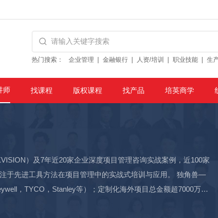
热门搜索：
企业管理
金融银行
人资/培训
职业技能
生
讲师
找课程
版权课程
找产品
培英商学
HIKVISION）及7年近20家企业深度项目管理咨询实战案例，近100家
专注于先进工具方法在项目管理中的实战式培训与应用。 独角兽—
ll，TYCO，Stanley等）；定制化海外项目总金额超7000万美
500强供应商希捷、西数、TI建立供应商联合分析工作，提高产品