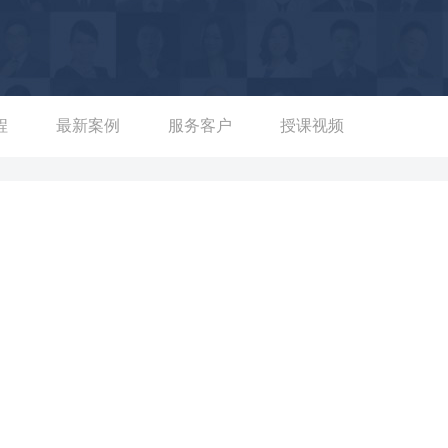
，TBM1000、GKS-85、GKS-66三个博世蓝专业电动工具产
产品项目流程优化项目，通过实战培训与实际产品项目辅导的方
目经验得到萃取，并成册普遍推广至整个公司研发。 大型国企—
系统级、设备级的试点项目切入，寻找民机开发流程中的优化点，
术的结合，优化民机开发流程。 汽车企业—江铃福特汽车，产品
程
最新案例
服务客户
授课视频
项目为结合点，训练营采用“培训+练习+实践”及项目实践发布的形
具有创新与系统构架能力的产品经理。 系统创新方法QFD-项目质量
的系统创新方法进行了细致与深度的应用，在消费品、汽车、重工、航空领域形成了丰
（5项）、亚洲质量功能展开协会一等奖（5项）、质量创新奖（2