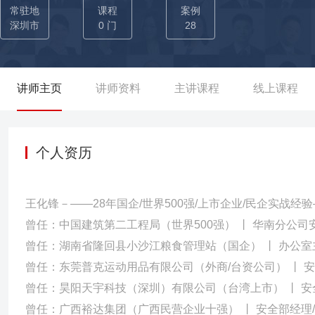
型设备电气控制系统进行了优化改进，从消防应急与生产设备两方面
常驻地
课程
案例
实现0重伤及以上工伤事故； ☞ 擅长提供高效的安全效能提升工
深圳市
0 门
28
生产标准化图集》，《员工安全手册》等，成功推广安全培训多媒
效益超2000万，连续3年实现（致命严重伤害）0事故目标、公司连续2年获评
个安全施工项目获媒体刊登报道与重要奖项〗： ☞ 【景福花园片
讲师主页
讲师资料
主讲课程
线上课程
规程，成功组织项目施工现场灭火与疏散应急救援预案演练，此次
评，并被多家国家权威报刊媒体登载报导。在职期间排查重大安全隐患
工人安全生产培训合格率100%，实现0重伤及以上事故目标。 ☞
个人资历
实公司及项目各项安全管理制度及操作规程，严格落实一岗双责、
成良好安全文化氛围，成功实现各年度安全生产0工亡重大目标，安全
王化锋－——28年国企/世界500强/上市企业/民企实战经
产与文明施工优良工地奖】、【深圳市优质结构工程奖】、【深圳
曾任：中国建筑第二工程局（世界500强） 丨 华南分公司
曾任：湖南省隆回县小沙江粮食管理站（国企） 丨 办公室
曾任：东莞普克运动用品有限公司（外商/台资公司） 丨 
曾任：昊阳天宇科技（深圳）有限公司（台湾上市） 丨 安
曾任：广西裕达集团（广西民营企业十强） 丨 安全部经理