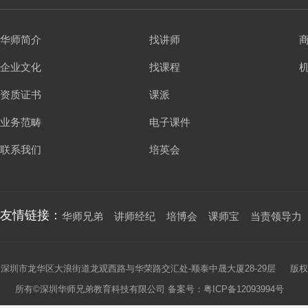
华师简介
找讲师
企业文化
找课程
资质证书
课派
业务范畴
电子课件
联系我们
培英会
友情链接：
华师兄弟
讲师经纪
培博会
课师宝
当责领导力
深圳市龙华区大浪街道龙观西路与华荣路交汇处-顺泰中晟大厦28-29层 版权
所有©深圳华师兄弟教育科技有限公司 备案号：
粤ICP备12093994号