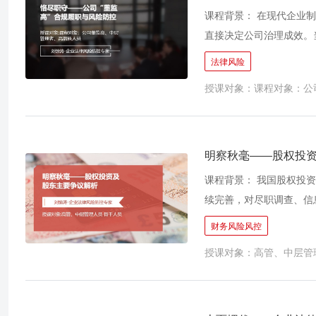
课程背景： 在现代企业
直接决定公司治理成效。
监高”的合规履职提出更
法律风险
加许多制度创新和解决实
授课对象：课程对象：公
公司带来经济损失、声誉
才，人才培养实属不易，
其依法合规履职是公司持
对公司忠实勤勉义务，杜
明察秋毫——股权投
缺陷，对公司可持续发展
课程背景： 我国股权投
如：“董监高”责任和义
续完善，对尽职调查、信
集团子公司众多，一旦“
增加。股权投资有直接或
财务风险风控
国有企业管理机制行政化
持股情形涉及多个法律规
数地方国企需要作出很多
授课对象：高管、中层管
律问题层面，系列新法对
稳健运营、实现可持续高
响股权投资类纠纷的程序
加股东作为被执行人，追