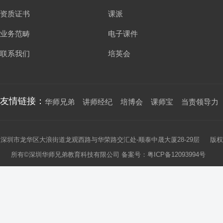
资质证书
课派
业务范畴
电子课件
联系我们
培英会
友情链接：
华师兄弟
讲师经纪
培博会
课师宝
当责领导力
深圳市龙华区大浪街道龙观西路与华荣路交汇处-顺泰中晟大厦28-29层 版权
所有©深圳华师兄弟教育科技有限公司 备案号：
粤ICP备12093994号