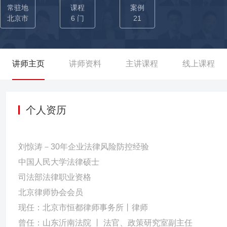
历经两年，顺利完成股权架构调整、人员安置、公司名称变更等相关工
常驻地
课程
案例
国企与民企股权收购项目（评估值1亿元），厘清十年历史遗留法律
北京市
6 门
21
期停滞困局； 04-【社会纠纷】-社会事件风险处置：协调河北某
成多方和解，平衡权益的同时维护社会稳定，实现法律效果与社会效
从一审败诉案件中精准定位突破点，通过新证据挖掘与法律适用辩论
讲师主页
讲师资料
主讲课程
线上课程
理中国中旅合同纠纷二审案件，在一审不利情况下翻盘胜诉； 案例
据挖掘实现改判，确保房屋归属委托人； 案件3：代理星美集团《天
电视台报道。
个人资历
刘惊涛－30年企业法律风险防控经验
中国人民大学法律硕士
司法部法律职业资格
北京律师协会会员
现任：北京市恒都律师事务所丨律师
曾任：山东沂南法院 丨 法官、政策研究室副主任