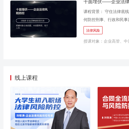
争议焦点集中于对赌条款
十面埋伏——企业法
股权投资全流程风险识别
课程背景： 守住法律底
境。有的公司因未核查核
何防控刑事、行政和民事
期。 在此背景下，本课
管理体系和防控机制，这
法律风险
争议解决方案，帮助学员
数量每年在2000人左右
授课对象：企业高管、中
于法人，董事、高管及实
升！更遑论非上市公司！
识。行政机关纷纷制订发
火墙”，从源头上预防企
通过“变通的做法”规避
线上课程
风险的确有其特殊性，但
担风险，管理法律风险并
行为管理，企业采取恰当