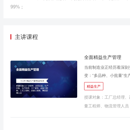
管理系统导入，实现OEE达成73% ►►CAT核心战略供应商VS
99%；
线高速制造，OTD由57%提升为93%，质量水准FPY由27%提升
某传动部件供应商的3家工厂产能提升，产能提升260%，减低存货22%
评估项目（26家） 成果：通过专项辅导26家零部件供应商的PFM
主讲课程
术标准。 ►►广汽传祺番禺基地MES/APS诊断与规划，项目实施与
多条制造流程，实现运营状况的监控和分析，并完成高级排产规划
全面精益生产管理
当前制造业正经历着深刻
变：“多品种、小批量”生
球竞争加剧：企业面临成
精益生产
原材料价格、物流中断风险
授课对象：工厂总经理、
浪费的生产模式难以为继
量工程师、物流管理人员
粗放化、应对不确定性能力弱
高效管理体系，通过“消
么，如何建立以客户为导