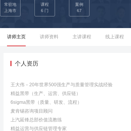
法论。 ❀【汽车领域】：以工艺革新驱动全链路价值重构 ——任职延锋汽车饰件系统有限公司--精益生产专家 ☛2亿+增效：主导
常驻地
课程
案例
「AGV仓储物流系统设计」、「激光弱化视觉识别系统防错」、「
上海市
6 门
67
多项复杂项目，通过新技术和新模式实现对门板错漏装、气囊激光
升级，改善生产流程，助力每年度均获取超过2亿以上的现金收益； ☛8
柔性焊接线，君越门板焊接效率提升56%；激光设备（车型共享）整
讲师主页
讲师资料
主讲课程
线上课程
0；主导优化凯迪拉克XT5（C1UL）仪表板设备布局、工艺规划，减
主导凯迪拉克CT6 OMEGA项目整合，节省场地220+平方；通过优
表皮473万； ❀【机器人领域】：以系统集成思维重塑生产智造范式
个人资历
8000万创收：主导建立标准化系列化设计库，不断优化现有设计&a
益，同时带来VW南北大众和BBA（奔驰宝马奥迪）三家整车厂的
王大伟－20年世界500强生产与质量管理实战经验
业规范cookbook，从效率、质量和安全方面进行监督和改进，实现
精益黑带（生产、运营、供应链）
以系统工程方法论重构物流体系 ——任职德邦股份—集团精益物流专家
6sigma黑带（质量、研发、流程）
批精益黑带138人，精益倡导者（事业部总裁）16位，精益champ
麦肯锡咨询项目顾问
目1694条，共节省7000万元。 ☛物流电商行业首位精益管理专家
上汽延锋总部价值流教练
应链及德邦科技的运营流程整合与升级，减少作业节点338个，减少
精益运营与供应链管理专家