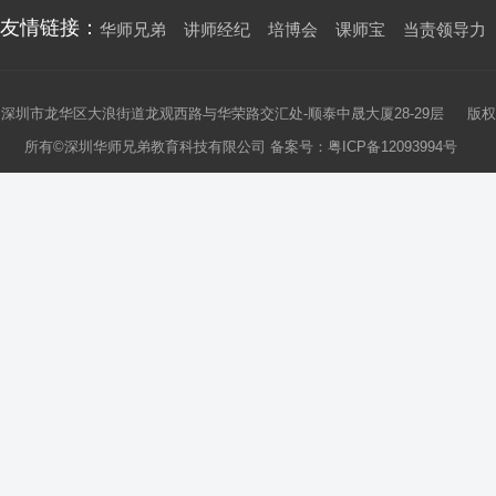
友情链接：
华师兄弟
讲师经纪
培博会
课师宝
当责领导力
深圳市龙华区大浪街道龙观西路与华荣路交汇处-顺泰中晟大厦28-29层 版权
所有©深圳华师兄弟教育科技有限公司 备案号：
粤ICP备12093994号