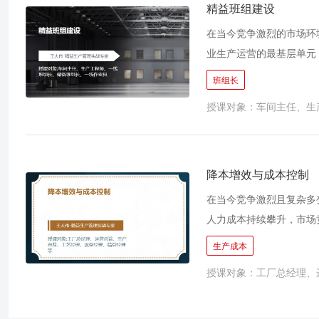
用哪些科学的工具方法去
精益班组建设
讲解、案例分析（涵盖汽
在当今竞争激烈的市场环
行的精益实施路径，助力
业生产运营的最基层单元
基。
往往存在流程不规范、浪
班组长
这个团队，如何使其具有
授课对象：车间主任、生
题。精益班组建设（精益
消除浪费、提高质量、提
设，能有效降低成本、增
降本增效与成本控制
在当今竞争激烈且复杂多
人力成本持续攀升，市场
持续发展，企业必须将成
生产成本
管控不善，陷入利润下滑
授课对象：工厂总经理、
成、有效实施降本策略的
的背景，旨在为企业提供