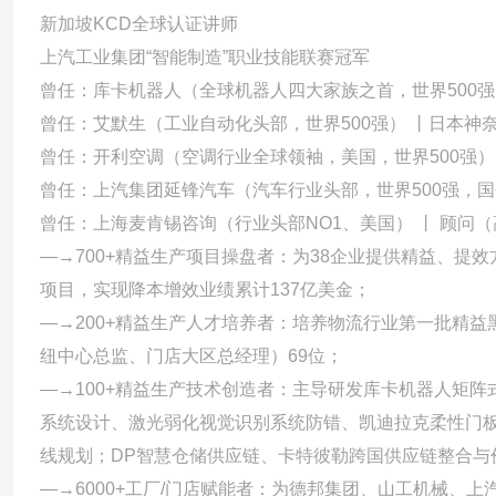
57%，大大提升客户体验和行业口碑。 ☛技术链接：构建与京东
新加坡KCD全球认证讲师
统互建，直接人力成本减少约3000人，车俩资源减少17%，仓库
上汽工业集团“智能制造”职业技能联赛冠军
大件快递的精准实时监控运营，提升时效达成，预防丢件，且为数字
曾任：库卡机器人（全球机器人四大家族之首，世界500强
效能最大化 ——任职开利空调--高级工业工程师 ☛产能提升：主
曾任：艾默生（工业自动化头部，世界500强） 丨日本神
题,产能由原来978块/天增长为1218块/天；更新设备并改善车间5
曾任：开利空调（空调行业全球领袖，美国，世界500强）
精简：主导AHU面板材料用彩钢板代替冷轧板项目，理论计算成本节约
曾任：上汽集团延锋汽车（汽车行业头部，世界500强，国
料的浪费问题；主导FCU装配线工序的简化与重排，CT由45s减少为41
曾任：上海麦肯锡咨询（行业头部NO1、美国） 丨 顾问
合生态价值链 ——艾默生神奈川技术中心（亚太）-精益供应链负责人 ☛210万
—→700+精益生产项目操盘者：为38企业提供精益、提效
J、TOTO M502HJ工程项目转移，同时主导FY12精益项目管
项目，实现降本增效业绩累计137亿美金；
土核心零部件的交期缩短。 ☛精益转型：打造中国区域的精益管理和
—→200+精益生产人才培养者：培养物流行业第一批精益黑带
造”向“中国制造”的供应链转型，实现产量翻3翻，成本降低37%的战略目标。 部分咨询案例： ——担任麦肯锡卡特彼
纽中心总监、门店大区总经理）69位；
项目经理及精益供应链顾问期间，致力于为卡特彼勒（中国）构建高效
—→100+精益生产技术创造者：主导研发库卡机器人矩阵
汽车零部件供应商MES系统布置以及现场实施 成果：实现运营数据的
系统设计、激光弱化视觉识别系统防错、凯迪拉克柔性门
重庆某发电机设备供应商产能优化提升、库存管理方案策划 成果：生
线规划；DP智慧仓储供应链、卡特彼勒跨国供应链整合与
库的存货方案优化，实现ABC管理和先进先出。 ►►浙江某油缸供
—→6000+工厂/门店赋能者：为德邦集团、山工机械、上汽