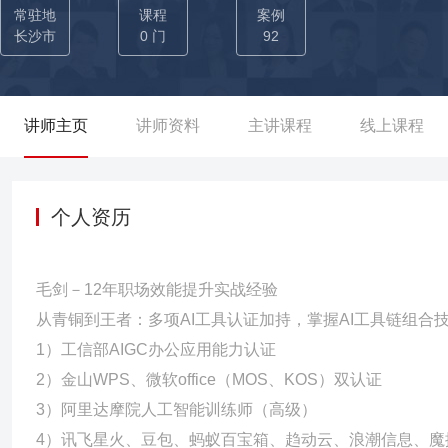
出平均提升至少三倍人效的解决方案； ■教学产品化思维：构建“AI+Deep
常驻地
课程
案例
DeepSeek结构性思维-AI+DeepSeek职场演讲表达”四维
长沙市
0 门
92
中国烟草等企业的培训当中，累计授课20+期。 ■生态化赋能网络：
工具，应用在实际的企业培训当中，确保企业实现“学得会、用得上
讲师主页
讲师资料
主讲课程
线上课程
个人资历
毛剑－12年职场效能提升实战经验
从青铜到王者：多项AI工具认证加持，掌握AI工具链组合
1）工信部AIGC办公应用能力认证
2）金山WPS、微软office（MOS、KOS）双认证
3）阿里达摩院人工智能训练师（高级）
4）讯飞星火、豆包、蚂蚁百宝箱、趋动云、浪潮信息、魔搭