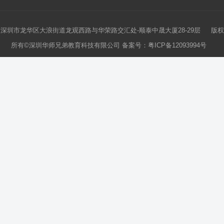
深圳市龙华区大浪街道龙观西路与华荣路交汇处-顺泰中晟大厦28-29层 版权
所有©深圳华师兄弟教育科技有限公司 备案号：
粤ICP备12093994号