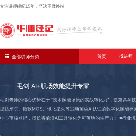
专注讲师经纪
15年
，坚决不做终端
找讲师
首页
全部讲师分类
毛剑·AI+职场效能提升专家
毛剑老师的核心优势在于 “技术赋能场景的实战转化力”，是兼具A
里达摩院、微软MOS、讯飞星火等12项顶尖AI认证的数字化赋能导师，
中心审核登记，擅长将前沿AI工具转化为可落地的生产力： ■行业
烟草等200+行业标杆。独创“AI工具链×业务场景”双螺旋模型，