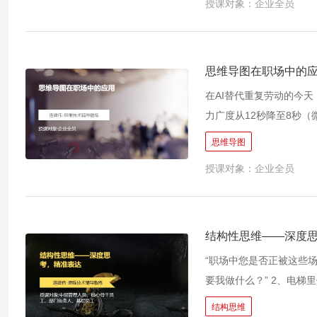
授课对象：企业全员
程与解决问题。 创新瓶
题的复杂性呈指数级增长
了企业与个人的创新突破
整理、冗长的报告撰写等
思维导图在职场中的
效率与个人职业发展。 
在AI替代重复劳动的今
出，融合AI的可视化思维
力广度从12秒降至8秒
了“人类框架设计+AI
每天花费2.5小时在无
思维导图
据分析、精准的模式识别
坛将复杂问题解决能力列为
度融合，不仅大幅提升思
授课对象：企业全员
命性思维工具!是职场人
创新边界，助力企业突破
面、具体； 逻辑思维，
环境的变化。 微软、波
华为、腾讯、IPHON
结构性思维——深度
尔·盖茨、孙正义等领军
“职场中您是否正被这些场
7曾在思维导图的会议研讨
要我做什么？” 2、电梯
本课程不止教授工具技术
现价值的机会 3、团队熬
结构思维
统中快速构建秩序。化繁