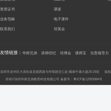
资质证书
课派
业务范畴
电子课件
联系我们
培英会
友情链接：
华师兄弟
讲师经纪
培博会
课师宝
当责领导力
深圳市龙华区大浪街道龙观西路与华荣路交汇处-顺泰中晟大厦28-29层 版权
所有©深圳华师兄弟教育科技有限公司 备案号：
粤ICP备12093994号