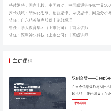
持续返聘：国家电投、中国移动、中国联通等多家世界50
擅长领域：结构化思维、创新思维、系统思维、问题分析与
曾任：广东精英脑库股份丨副总经理
曾任：学大教育集团（上市公司）丨首席讲师
曾任：深圳神尔科技（上市公司）丨高级讲师
主讲课程
双剑合璧——DeepS
在当今信息爆炸与AI技
峻挑战： 逻辑困局：在
达70%的会议时间被消
思维导图
决策拖延。而职场人在海