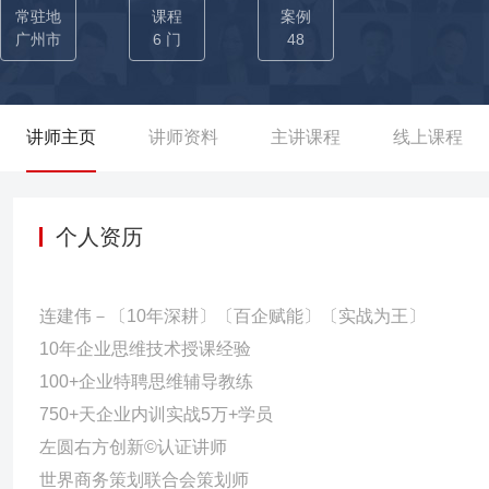
具，构建起匹配真实工作场景的思维案例库与“训战融合”技术包。通
常驻地
课程
案例
助 50000+ 名学员实现认知升级与思维跃迁，显著驱动工作效率
广州市
6 门
48
讲师主页
讲师资料
主讲课程
线上课程
个人资历
连建伟－〔10年深耕〕〔百企赋能〕〔实战为王〕
10年企业思维技术授课经验
100+企业特聘思维辅导教练
750+天企业内训实战5万+学员
左圆右方创新©认证讲师
世界商务策划联合会策划师