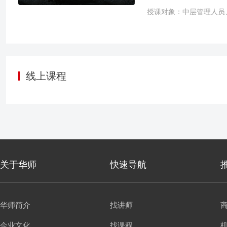
争论不休，散会后才发现
略家”。
授课对象：中层管理人员
显示，企业73%的沟通
率下降58%。当信息量年
碎片，拼不出全景。 结
最基本的思维方式之一，
性思维”可以帮助我们在
线上课程
到深度思考和精准表达，
率。
关于华师
快速导航
华师简介
找讲师
企业文化
找课程