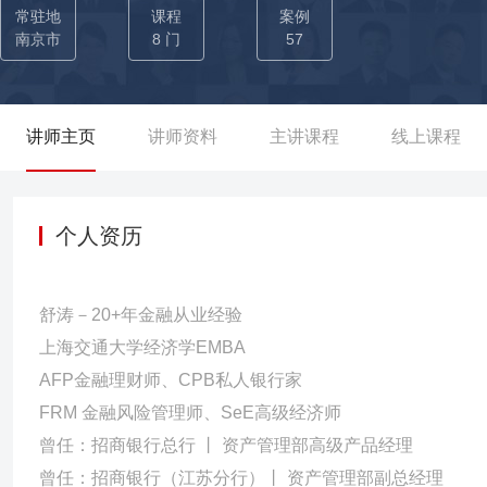
募股权15.3亿，地产基金9.7亿，私募证券9.5亿 【01】-带领瑞承
常驻地
课程
案例
额，实现募集过亿产品11个，完成IDG二手份额母基金1.25亿，是公
南京市
8 门
57
底情况下，助力投资业务全国第一； →2017-2018年：连续投资
内外保险业务，完成完成家族信托架构38个,首保总保费2.6亿，总保费
→2019-2020年：P2P暴雷背景下半年内从全国倒数第二提升为全
讲师主页
讲师资料
主讲课程
线上课程
整体业绩全国第二； →2023年：海内外保险业务总业绩全国第一,
个人资历
舒涛－20+年金融从业经验
上海交通大学经济学EMBA
AFP金融理财师、CPB私人银行家
FRM 金融风险管理师、SeE高级经济师
曾任：招商银行总行 丨 资产管理部高级产品经理
曾任：招商银行（江苏分行）丨 资产管理部副总经理