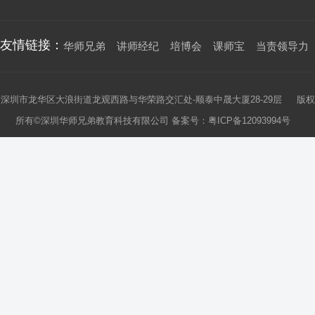
友情链接：
华师兄弟
讲师经纪
培博会
课师宝
当责领导力
深圳市龙华区大浪街道龙观西路与华荣路交汇处-顺泰中晟大厦28-29层 版权
所有©深圳华师兄弟教育科技有限公司 备案号：
粤ICP备12093994号