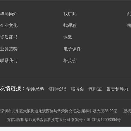
华师简介
找讲师
企业文化
找课程
资质证书
课派
业务范畴
电子课件
联系我们
培英会
友情链接：
华师兄弟
讲师经纪
培博会
课师宝
当责领导力
深圳市龙华区大浪街道龙观西路与华荣路交汇处-顺泰中晟大厦28-29层 版权
所有©深圳华师兄弟教育科技有限公司 备案号：
粤ICP备12093994号