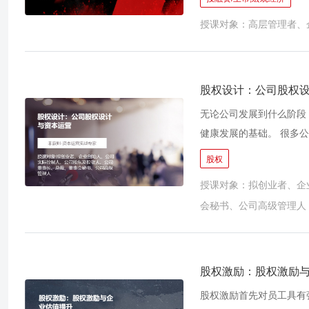
人等；新能源及高端制造
授课对象：高层管理者、
老产业等。在这些行业中
有足够的发展潜力。赛道
影响着资本的投资热情。
人工智能、物联网、云计
股权设计：公司股权
势，天花板被解构或重新
无论公司发展到什么阶段
知的特斯拉和苹果。同时
健康发展的基础。 很多
道外，还应当深研细分赛
间的贡献和作用大小不同
股权
超乎想象。
合理，导致股东对公司发
授课对象：拟创业者、企
陷入僵局； 比如为了吸
会秘书、公司高级管理人
比如股东转让股份手续不
兄弟反目，为了股权分割
者、投资人、股东都应该
价大幅提升，让企业早日
股权激励：股权激励
股权激励首先对员工具有