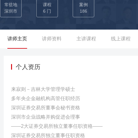
查并谈判各类资产，最终成功以吸收合并方式重组全球互 联网营销独角
常驻地
课程
案例
提升投资退出】两年内公司市值最高提升八倍，完成投资退出和资本运营闭环。 02-在资本运营【投资银行-股
深圳市
6 门
186
业基金】中全业务覆盖，实战成果显著 投行业务经验丰富：参与过
巨龙股份（870239.OC）、泰华电子（870146.OC）等新三
投资领域成绩显著：为被投企业对接融资机构、引进高级管理人员
讲师主页
讲师资料
主讲课程
线上课程
市赋能。其中联赢激光（688518.SH）、杰普特（688025.SH）
京昊唐科技（宠物家）、赛维森医疗科技2家所投企业估值增长超5
技、福田引导基金共同发起设立新能源产业投资基金，总规模10亿
个人资历
评估项目可行性，测算项目收益率及偿债能力，开发项目实施方案，
币。 03-作为培训讲师，赋能100+家企业提高资本运营水平 ◆ 累计为100+家企业：赛维森、牙邦科技、宠物家、众壹新能源等，
来寂则－吉林大学管理学硕士
开展《企业上市IPO》《股权激励》《股权融资》等课程。 ◆ 累计
多年央企金融机构高管任职经历
等，开展《股权设计：公司股权设计与资本运营》《股权投资》等课程
深圳证券交易所董事会秘书资格
理、深圳中科融信投资管理、深圳市鑫运通创业投资、深圳市柏纳
深圳市企业战略并购促进会理事
——2大证券交易所独立董事任职资格——
深圳证券交易所独立董事任职资格