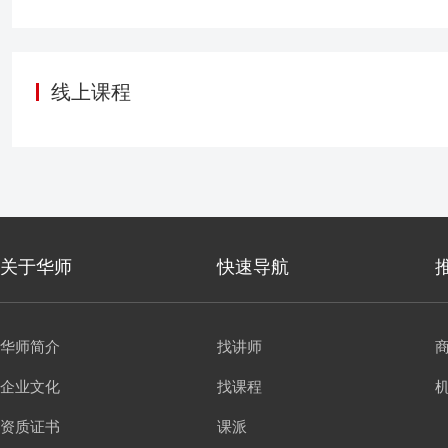
岛作业，其他部门配合度
不注重规划的延续性，忽
作全面铺开，失去焦点，效
应技能，熟悉宏观框架但
线上课程
发展大势，培养能够结合
规划的学习。本课程旨在
技能，提高企业竞争力。
关于华师
快速导航
华师简介
找讲师
企业文化
找课程
资质证书
课派