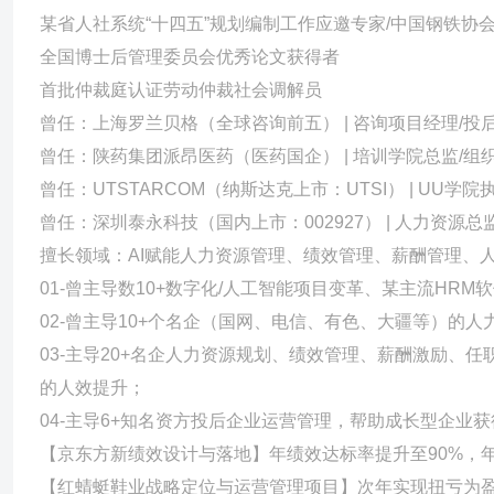
某省人社系统“十四五”规划编制工作应邀专家/中国钢铁协
全国博士后管理委员会优秀论文获得者
首批仲裁庭认证劳动仲裁社会调解员
曾任：上海罗兰贝格（全球咨询前五） | 咨询项目经理/投
曾任：陕药集团派昂医药（医药国企） | 培训学院总监/组
曾任：UTSTARCOM（纳斯达克上市：UTSI） | UU学
曾任：深圳泰永科技（国内上市：002927） | 人力资源总
擅长领域：AI赋能人力资源管理、绩效管理、薪酬管理、
01-曾主导数10+数字化/人工智能项目变革、某主流HRM软件
02-曾主导10+个名企（国网、电信、有色、大疆等）的人
03-主导20+名企人力资源规划、绩效管理、薪酬激励、
的人效提升；
04-主导6+知名资方投后企业运营管理，帮助成长型企业
【京东方新绩效设计与落地】年绩效达标率提升至90%，年度
【红蜻蜓鞋业战略定位与运营管理项目】次年实现扭亏为