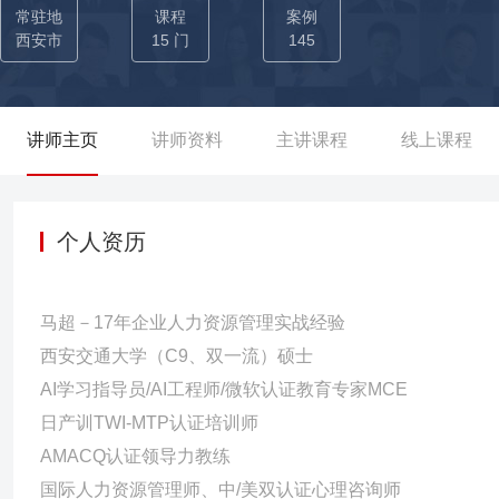
构，促进组织架构战略一致性发展：为优化区域人员结构，配置新业
常驻地
课程
案例
果：识别并提升区域储备人才20人，优化业务团队人员6%。 企业
西安市
15 门
145
始国有企业的设计处室配置变更为市场化、项目制的职能中心制。 成
机制运行当年完成生产计划105%，创造产值2亿，为建厂来最高点。 02-任职于UT斯达康通讯｜UU大学执行校长、运营管理部
经理 调整企业组织架构，帮助企业在关键业务调整阶段扭亏为盈：
讲师主页
讲师资料
主讲课程
线上课程
使得运营管理中心固化成熟。实现重点项目矩阵管理模式。 成果：当
95%。 针对新业务建立绩效指标体系，满足管理优化下的财务指
系，并开展为期4月的绩效运营推广。 成果：完成新业务变革后优
个人资历
业务决策效率：通过数据运营提升科学决策效率，为企业实现核心流程
日缩短为2个工作日，内部数据改善建议利用率提升50%。
马超－17年企业人力资源管理实战经验
西安交通大学（C9、双一流）硕士
AI学习指导员/AI工程师/微软认证教育专家MCE
日产训TWI-MTP认证培训师
AMACQ认证领导力教练
国际人力资源管理师、中/美双认证心理咨询师