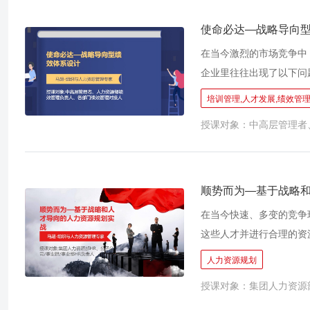
动，组织人才顶不上，形
人藏身； → 用人机制
使命必达—战略导向
方法和工具，才能以确保
在当今激烈的市场竞争中
旨在帮助学员深入理解人
企业里往往出现了以下问题
提升人力资源管理有效性
和员工看着都很忙，但公
培训管理,人才发展,绩效管理
低，人效受到影响； →
授课对象：中高层管理者
好不容易制定出了指标，
管理和战略脱节，导致绩
略一致性持续降低，无法
体系是企业为了实现战略
顺势而为—基于战略
通过将战略目标分解为具
在当今快速、多变的竞争
过对绩效的管理和激励，
这些人才并进行合理的资
施。
要模块，也是使人力资源
人力资源规划
不熟悉人力资源规划的实
授课对象：集团人力资源部
资源管理工作忙乱； → 