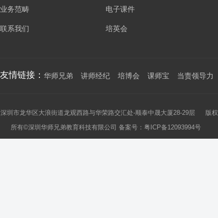
业务范畴
电子课件
联系我们
培英会
友情链接：
华师兄弟
讲师经纪
培博会
课师宝
当责领导力
深圳市龙华区大浪街道龙观西路与华荣路交汇处-顺泰中晟大厦28-29层 版权
所有©深圳华师兄弟教育科技有限公司 备案号：
粤ICP备12093994号