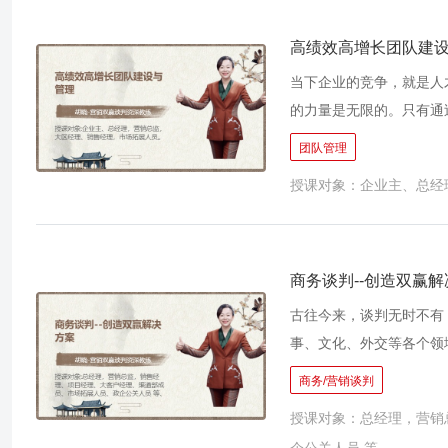
高绩效高增长团队建
当下企业的竞争，就是人
的力量是无限的。只有通
可持续发展的必备条件。
团队管理
生死存亡！作为销售团队的将帅，您可曾遇
授课对象：企业主、总经
售额逐年升高而利润却越来越少？ 为什么优秀的销售人员那么难招？为什
任？ 为什么销售人员总是先看拿多少钱再看办多少事？为什么总觉得干的多拿的少？ 如何解决销售人
员“出勤不出工，出工不
动团队建设、提高执行效
商务谈判--创造双赢
律、把握权重，也包括辅
古往今来，谈判无时不有
具体有效的管理方法，才
事、文化、外交等各个领
位、产生效果。所以，掌
的谈判将是每个企业必修
商务/营销谈判
中高层企业管理者为目标
际场景，教你如何拿到最
训，突出强调培养学员在
授课对象：总经理，营销
把一次性客户谈成长期客