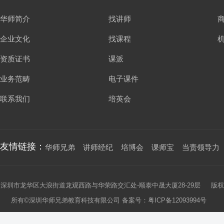
华师简介
找讲师
企业文化
找课程
资质证书
课派
业务范畴
电子课件
联系我们
培英会
友情链接：
华师兄弟
讲师经纪
培博会
课师宝
当责领导力
深圳市龙华区大浪街道龙观西路与华荣路交汇处-顺泰中晟大厦28-29层 版权
所有©深圳华师兄弟教育科技有限公司 备案号：
粤ICP备12093994号