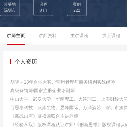
【曾负责达因药业保健品和药品项目】； ——成果：仅用7天，完成
常驻地
课程
案例
销售额179万元，带动卖场当月突破500万业绩。带领销售团队一直
深圳市
8 门
222
人（其中超过15人提升为各级经理）。 02-【曾代表美国泰尔制药
00万元合同价格，拿到市场价值两千万的广告投入，为公司节约13
时间实现营业额从21万到年底的2000万。打造了一支狼性团队。 
讲师主页
讲师资料
主讲课程
线上课程
纳教育06年成立，当年单一项目在团队的共同努力下，成为全国第一
队，2017年新建一支东南亚跨境电商团队，2021年新增海外抖音团
队，之后根据团队特点做好制度建设，培育好团队领导层，用授权与机
个人资历
摄像头企业BZ、HN辅导案】 ——成果：促使销售额从9000万3年提
达到35.75亿。 05-【辅导及陪跑汽车后市场BEST企业各项重大
胡晓－18年企业大客户营销管理与商务谈判实战经验
业在面对上市企业和外资企业强劲对手的情况下，谈下了壳牌、吉利
高级营销师/国家注册企业培训师
导BST成为当下汽车后市场细分领域的头部企业。 06-【香港万泽
中山大学、武汉大学、华南理工、大连理工、上海财经大
陪伴成长，在资源有限的状态下把培养学用到极致，企业开发了万
百思泰科技、沃泽生物、昱峰国际、万泽酒艺、深圳市酒类
业把厚利适销应用得很好。 07-【JCG路由器营销辅导项目咨询】 
《赢战山河》版权课联合主讲老师
币。 08-【跨境电商企业产品创新项目辅导】 开发出浮潜面罩，成为
《经验萃取》版权课程认证讲师/《创新思维》版权课程认