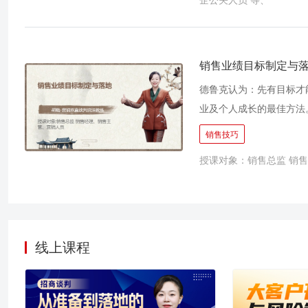
企公关人员 等、
有赢的感觉，并愿意给你
客户，客户还会感谢你。
精进谈判这门技能。本课
一谈判大师罗杰·道森的
销售业绩目标制定与
判”理论，以谈判战略、
德鲁克认为：先有目标才
组磋商的方式，引入企业
业及个人成长的最佳方法
工具和模拟，掌握简单易
企业能够抵御风险，发展
销售技巧
具备完善的业绩目标制定
授课对象：销售总监 销
境，团队始终保持极高的
uot;自动帮你固化出抵
增长的市场环境与业绩压
迈向成功的第一步!但企
已，还要想方设法提高销
线上课程
工的各种方法?将会在本