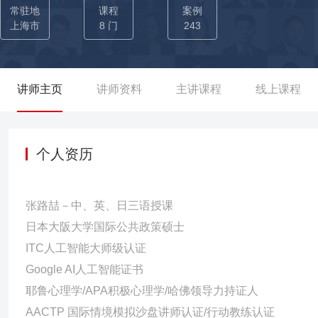
计主导或参与开发6门课程，共获得12项GE全球认证的课程授课资质
常驻地
课程
案例
培训之星。
上海市
8 门
243
讲师主页
讲师资料
主讲课程
线上课程
个人资历
张路喆－中、英、日三语授课
日本大阪大学国际公共政策硕士
ITC人工智能大师级认证
Google AI人工智能证书
耶鲁心理学/APA积极心理学/哈佛领导力持证人
AACTP 国际情境模拟沙盘讲师认证/行动教练认证