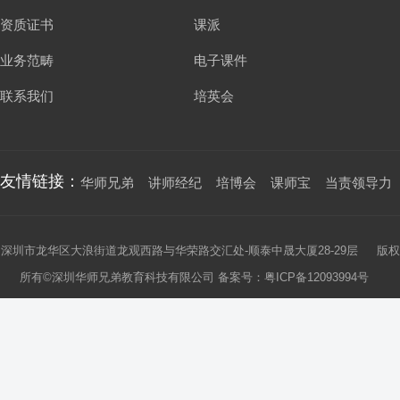
资质证书
课派
业务范畴
电子课件
联系我们
培英会
友情链接：
华师兄弟
讲师经纪
培博会
课师宝
当责领导力
深圳市龙华区大浪街道龙观西路与华荣路交汇处-顺泰中晟大厦28-29层 版权
所有©深圳华师兄弟教育科技有限公司 备案号：
粤ICP备12093994号