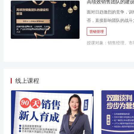
高绩效销售团队的建
面对日趋激烈的竞争，训
否，直接影响团队的战斗
正需要的不是销售技巧的
营销管理
控，也就是从自发到自觉
授课对象：销售经理、市
的。然而，在销售管理的
销售管理者的转型？ ◊ 
标并给部下做出相对客观公
激励体制？ 针对以上问
型的方法，以及销售管理
线上课程
业管理能力的提升。 本
强化销售技能，是针对高