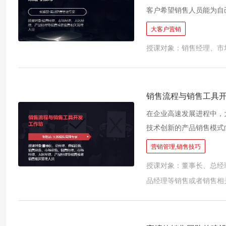
客户希望销售人员能为自
足自己在每一细节的需求
大客户营销
为企业关注的焦点。 然
授课对象：销售经理、市
么才能迅速成长为一个职业
客户尽快对我产生信任？ 
问准确把握客户的需求？
从一开始就只是想无偿的
销售流程与销售工具
却对此视而不见？ ◊ 
在企业高速发展进程中，
以客户为中心、以给客户
技术创新的产品销售模式
信任、获取信息、引导需
销售组织的整体成长转型
营销管理,销售技巧
发展潜力，成为继技术创
授课对象：董事长、总经
售工具开发工作坊”属于
品经理等销售或者销售相
队未来的统一的销售语言
通过互动演练、小组讨论
绩！