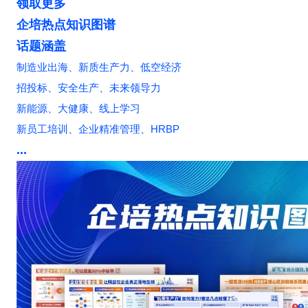
领取更多
企培热点知识图谱
话题涵盖
制造业
出海、
新质
生产力、
低空
经济
招投标、
安全
生产、
未来
领导力
新能源、
大健康、线上
学习
新员工
培训
、
企业
精准管理、
HRBP
...