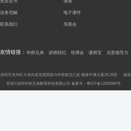
资质证书
课派
业务范畴
电子课件
联系我们
培英会
友情链接：
华师兄弟
讲师经纪
培博会
课师宝
当责领导力
深圳市龙华区大浪街道龙观西路与华荣路交汇处-顺泰中晟大厦28-29层 版权
所有©深圳华师兄弟教育科技有限公司 备案号：
粤ICP备12093994号