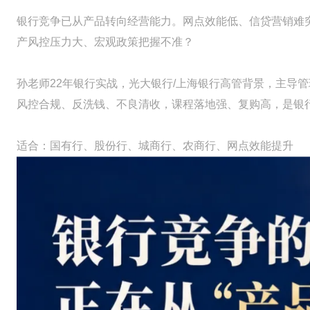
银行竞争已从产品转向经营能力。网点效能低、信贷营销难
产风控压力大、宏观政策把握不准？
孙老师22年银行实战，光大银行/上海银行高管背景，主导管
风控合规、反洗钱、不良清收，课程落地强、复购高，是银
适合：国有行、股份行、城商行、农商行、网点效能提升