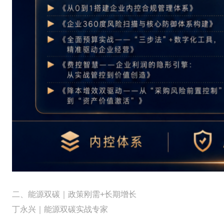
二、能源双碳｜政策刚需+长期增长
丁永兴｜能源双碳实战专家