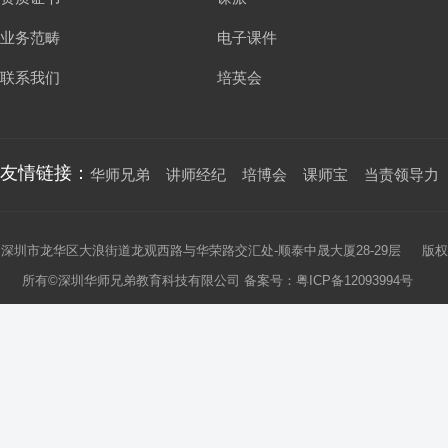
业务范畴
电子课件
联系我们
培英会
友情链接：
华师兄弟
讲师经纪
培博会
课师宝
当责领导力
深圳市龙华区大浪街道龙观西路与华荣路交汇处-顺泰中晟大厦28-29层 版权
所有©深圳华师兄弟教育科技有限公司 备案号：
粤ICP备12093994号