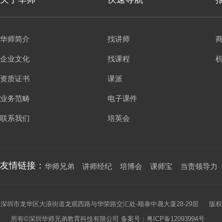
华师简介
找讲师
企业文化
找课程
资质证书
课派
业务范畴
电子课件
联系我们
培英会
友情链接：
华师兄弟
讲师经纪
培博会
课师宝
当责领导力
深圳市龙华区大浪街道龙观西路与华荣路交汇处-顺泰中晟大厦28-29层 版权
所有©深圳华师兄弟教育科技有限公司 备案号：
粤ICP备12093994号