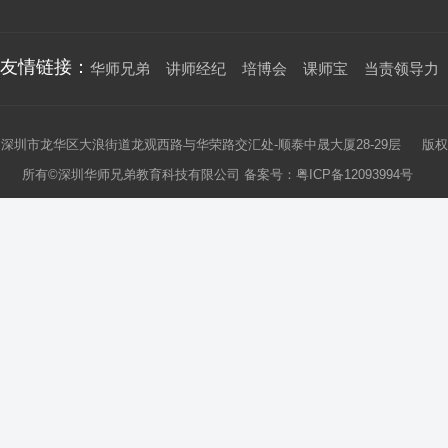
友情链接：
华师兄弟
讲师经纪
培博会
课师宝
当责领导力
深圳市龙华区大浪街道龙观西路与华荣路交汇处-顺泰中晟大厦28-29层 版权
所有©深圳华师兄弟教育科技有限公司 备案号：
粤ICP备12093994号