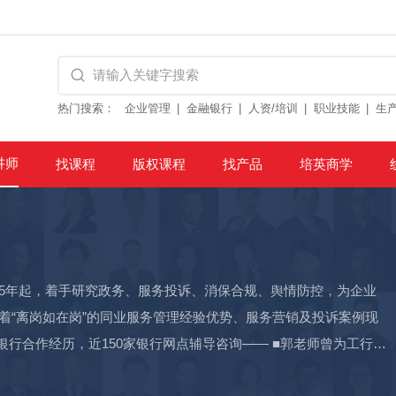
热门搜索：
企业管理
金融银行
人资/培训
职业技能
生
讲师
找课程
版权课程
找产品
培英商学
05年起，着手研究政务、服务投诉、消保合规、舆情防控，为企业
着“离岗如在岗”的同业服务管理经验优势、服务营销及投诉案例现
银行合作经历，近150家银行网点辅导咨询—— ■郭老师曾为工行广
省农行、中国银行青岛市营业部、山东省农行淄博分行、农行兖州