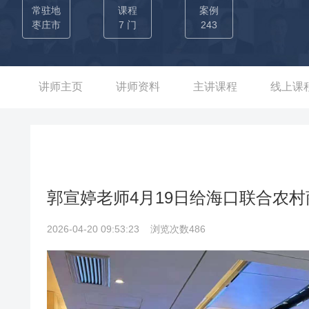
分行、四川绵阳商业银行适老化辅导、湖北省仙桃农商行、浙
常驻地
课程
案例
州农商行、江苏省农商行、湖北省农商行等多家公司提供投诉
枣庄市
7 门
243
升、网点适老化服务能力提升等项目，获得企业内部高层领导的高
某股份制银行，从基层柜员做起，优秀的服务工作表现和零差
月便转为总行机关正式员工，次年调任到了分行机关从事服务管
讲师主页
讲师资料
主讲课程
线上课
团支部书记，组织培训、年会、活动策划月度10余场次，期间培
副总兼省级高级内训师；工作期间负责处理上千单客诉，客户满
时为省内提供年均150余次的《规避冲突0冲突》、《银行客
力水平，降低了行内的投诉处理率，受到了领导的高度赞扬。 
销外拓活动和网格化营销的落地辅导，从中整理出一本落地性
郭宣婷老师4月19日给海口联合农
并提升了网点营销人员95%的促单率，也为银行提供了年均2
巧》、《新员工服务规范与职业素养》等课程，持续为行内输
2026-04-20 09:53:23
浏览次数486
才。