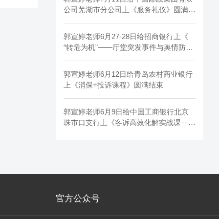
公司芜湖市分公司上《服务礼仪》圆满结
束
郭宣婷老师6月27-28日给招商银行上《
“转危为机”——厅堂突发事件与舆情防范
化解》
郭宣婷老师6月12日给青岛农村商业银行
上《消保+投诉课程》圆满结束
郭宣婷老师6月9日给中国工商银行北京
珠市口支行上《客诉高效化解实战课——
沟通有温度，应对有方法》
官方公众号