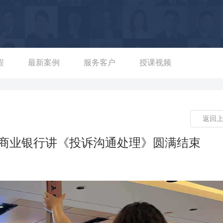
江省龙游农商行、山东省农村信用联社、河南省农村信用联社、衢
处理、规范化服务提升、厅堂管理、大堂经理规范化服务能力提
度赞许，课程好评率达97.5%。 ■郭老师初步进入银行时就职于
错的工作效率，得到了内部领导的称赞和重点培养，仅用了短短6个
控、合规管理、员工考核及档案管理等工作，并于2006年起担任
程
最新案例
服务客户
授课视频
训学员人次达10余万人次。 ■郭老师曾担任某股份制银行合规部
意率达99%，并且保持了5年该工作期内零二次投诉率的记录，同
户抱怨与投诉技巧》的课程培训，提升了客服人员的服务投诉处理能
返回
■郭老师曾担任市分行业务部经理兼省级高级内训师，负责行内的营
强的营销流程话术《营销活动集锦》，成为行内的范本广受传阅，
村商业银行讲《投诉沟通处理》圆满结束
00余次的《大堂经理岗位技能提升》、《银行客户抱怨与投诉技
出职业化大堂经理、明星窗口柜员、服务内训师等服务保障性人