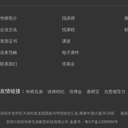
华师简介
找讲师
企业文化
找课程
资质证书
课派
业务范畴
电子课件
联系我们
培英会
友情链接：
华师兄弟
讲师经纪
培博会
课师宝
当责领导力
深圳市龙华区大浪街道龙观西路与华荣路交汇处-顺泰中晟大厦28-29层 版权
所有©深圳华师兄弟教育科技有限公司 备案号：
粤ICP备12093994号