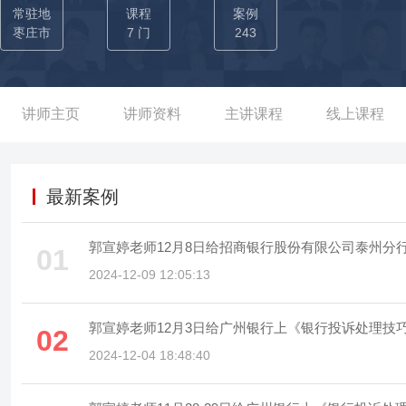
分行、四川绵阳商业银行适老化辅导、湖北省仙桃农商行、浙江省
常驻地
课程
案例
州农商行、江苏省农商行、湖北省农商行等多家公司提供投诉处理
枣庄市
7 门
243
升、网点适老化服务能力提升等项目，获得企业内部高层领导的高度赞
某股份制银行，从基层柜员做起，优秀的服务工作表现和零差错的工
月便转为总行机关正式员工，次年调任到了分行机关从事服务管控、
讲师主页
讲师资料
主讲课程
线上课程
团支部书记，组织培训、年会、活动策划月度10余场次，期间培训学
副总兼省级高级内训师；工作期间负责处理上千单客诉，客户满意率
时为省内提供年均150余次的《规避冲突0冲突》、《银行客户抱
最新案例
力水平，降低了行内的投诉处理率，受到了领导的高度赞扬。 ■郭
销外拓活动和网格化营销的落地辅导，从中整理出一本落地性强的
郭宣婷老师12月8日给招商银行股份有限公司泰州分
01
并提升了网点营销人员95%的促单率，也为银行提供了年均200余
2024-12-09 12:05:13
巧》、《新员工服务规范与职业素养》等课程，持续为行内输出职
才。
郭宣婷老师12月3日给广州银行上《银行投诉处理技
02
2024-12-04 18:48:40