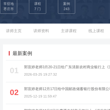
分行、四川绵阳商业银行适老化辅导、湖北省仙桃农商行、浙江省
常驻地
课程
案例
州农商行、江苏省农商行、湖北省农商行等多家公司提供投诉处理
枣庄市
7 门
243
升、网点适老化服务能力提升等项目，获得企业内部高层领导的高度赞
某股份制银行，从基层柜员做起，优秀的服务工作表现和零差错的工
月便转为总行机关正式员工，次年调任到了分行机关从事服务管控、
讲师主页
讲师资料
主讲课程
线上课程
团支部书记，组织培训、年会、活动策划月度10余场次，期间培训学
副总兼省级高级内训师；工作期间负责处理上千单客诉，客户满意率
时为省内提供年均150余次的《规避冲突0冲突》、《银行客户抱
最新案例
力水平，降低了行内的投诉处理率，受到了领导的高度赞扬。 ■郭
销外拓活动和网格化营销的落地辅导，从中整理出一本落地性强的
郭宣婷老师3月20-21日给广东清新农村商业银行
01
并提升了网点营销人员95%的促单率，也为银行提供了年均200余
2026-03-25 19:27:32
巧》、《新员工服务规范与职业素养》等课程，持续为行内输出职
才。
郭宣婷老师12月17日给中国邮政储蓄银行股份有限
02
2025-12-19 11:59:47