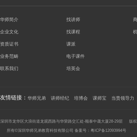
华师简介
找讲师
企业文化
找课程
资质证书
课派
业务范畴
电子课件
联系我们
培英会
友情链接：
华师兄弟
讲师经纪
培博会
课师宝
当责领导力
深圳市龙华区大浪街道龙观西路与华荣路交汇处-顺泰中晟大厦28-29层 版权
所有©深圳华师兄弟教育科技有限公司 备案号：
粤ICP备12093994号