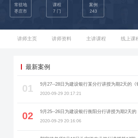
分行、四川绵阳商业银行适老化辅导、湖北省仙桃农商行、浙
常驻地
课程
案例
州农商行、江苏省农商行、湖北省农商行等多家公司提供投诉
枣庄市
7 门
243
升、网点适老化服务能力提升等项目，获得企业内部高层领导的高
某股份制银行，从基层柜员做起，优秀的服务工作表现和零差
月便转为总行机关正式员工，次年调任到了分行机关从事服务管
讲师主页
讲师资料
主讲课程
线上课
团支部书记，组织培训、年会、活动策划月度10余场次，期间培
副总兼省级高级内训师；工作期间负责处理上千单客诉，客户满
时为省内提供年均150余次的《规避冲突0冲突》、《银行客
最新案例
力水平，降低了行内的投诉处理率，受到了领导的高度赞扬。 
销外拓活动和网格化营销的落地辅导，从中整理出一本落地性
9月27--28日为建设银行某分行讲授为期2天
01
并提升了网点营销人员95%的促单率，也为银行提供了年均2
2020-09-29 20:17:21
巧》、《新员工服务规范与职业素养》等课程，持续为行内输
才。
9月25--26日为建设银行衡阳分行讲授为期2
02
2020-09-29 20:16:06