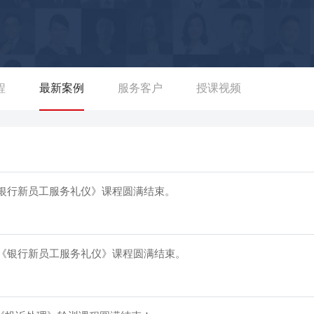
江省龙游农商行、山东省农村信用联社、河南省农村信用联社、衢
处理、规范化服务提升、厅堂管理、大堂经理规范化服务能力提
度赞许，课程好评率达97.5%。 ■郭老师初步进入银行时就职于
错的工作效率，得到了内部领导的称赞和重点培养，仅用了短短6个
控、合规管理、员工考核及档案管理等工作，并于2006年起担任
程
最新案例
服务客户
授课视频
训学员人次达10余万人次。 ■郭老师曾担任某股份制银行合规部
意率达99%，并且保持了5年该工作期内零二次投诉率的记录，同
户抱怨与投诉技巧》的课程培训，提升了客服人员的服务投诉处理能
■郭老师曾担任市分行业务部经理兼省级高级内训师，负责行内的营
强的营销流程话术《营销活动集锦》，成为行内的范本广受传阅，
的《银行新员工服务礼仪》课程圆满结束。
00余次的《大堂经理岗位技能提升》、《银行客户抱怨与投诉技
出职业化大堂经理、明星窗口柜员、服务内训师等服务保障性人
天的《银行新员工服务礼仪》课程圆满结束。