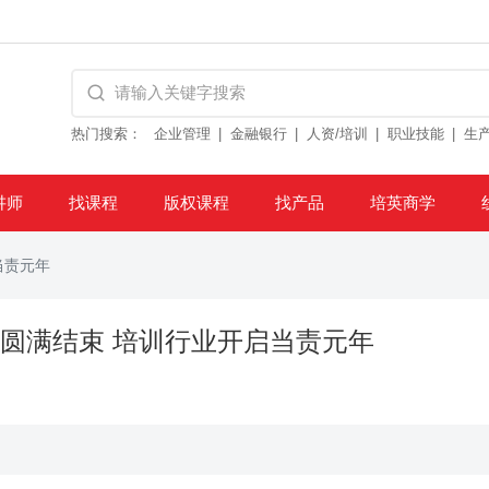
热门搜索：
企业管理
金融银行
人资/培训
职业技能
生
讲师
找课程
版权课程
找产品
培英商学
当责元年
坊圆满结束 培训行业开启当责元年