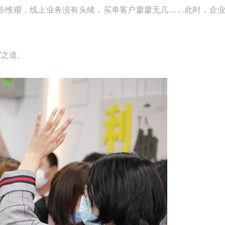
课举步维艰，线上业务没有头绪，买单客户廖廖无几……此时，企
”之道。