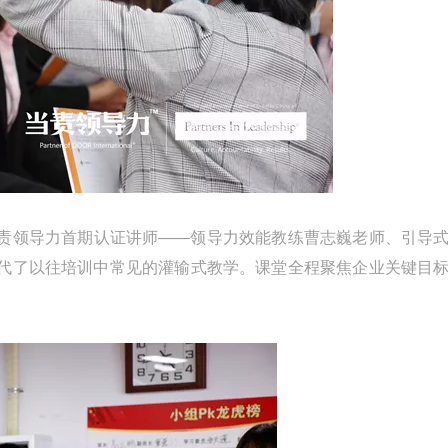
责领导力首期认证讲师——领导力效能教练曹志巍老师、引导
代了以往培训中常见的灌输式教学。课堂全程聚焦企业关键目