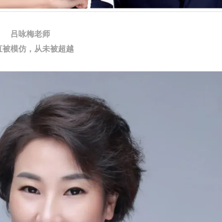
吕咏梅老师
直被模仿，从未被超越