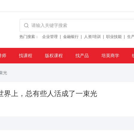
热门搜索：
企业管理
金融银行
人资/培训
职业技能
生
讲师
找课程
版权课程
找产品
培英商学
束光
世界上，总有些人活成了一束光