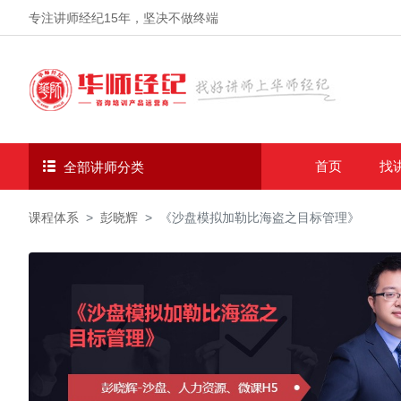
专注讲师经纪
15年
，坚决不做终端
首页
找
全部讲师分类
课程体系
彭晓辉
《沙盘模拟加勒比海盗之目标管理》