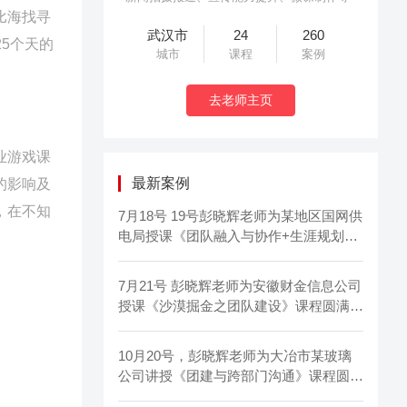
比海找寻
武汉市
24
260
5个天的
城市
课程
案例
去老师主页
业游戏课
最新案例
的影响及
，在不知
7月18号 19号彭晓辉老师为某地区国网供
电局授课《团队融入与协作+生涯规划自
我驱动》圆满结束
7月21号 彭晓辉老师为安徽财金信息公司
授课《沙漠掘金之团队建设》课程圆满结
束
10月20号，彭晓辉老师为大冶市某玻璃
公司讲授《团建与跨部门沟通》课程圆满
结束