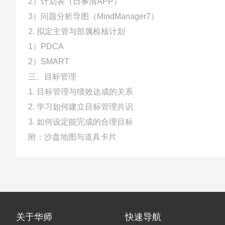
2）计划表（日事清APP）
3）问题分析导图（MindManager7）
2. 拟定主管与部属检核计划
1）PDCA
2）SMART
三、目标管理
1. 目标管理与绩效达成的关系
2. 学习如何建立目标管理共识
3. 如何设定能完成的合理目标
附：沙盘地图与道具卡片
关于华师
快速导航