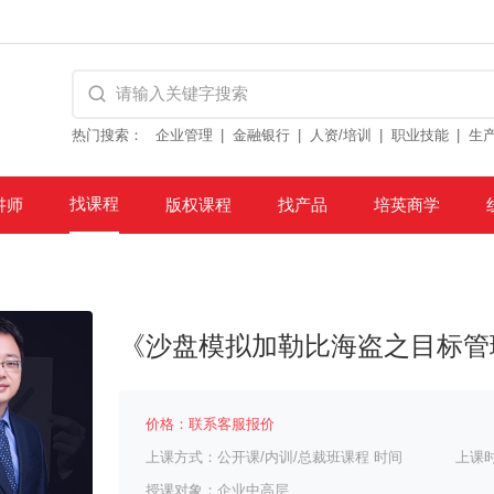
热门搜索：
企业管理
金融银行
人资/培训
职业技能
生
找课程
讲师
版权课程
找产品
培英商学
《沙盘模拟加勒比海盗之目标管
价格：联系客服报价
上课方式：公开课/内训/总裁班课程 时间
上课
授课对象：企业中高层