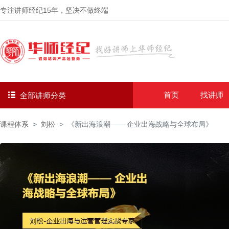
专注讲师经纪
15年
，坚决不做终端
首页
找讲师
全部讲师分类
课程体系
刘松
《新出海浪潮—— 企业出海战略与全球布局》