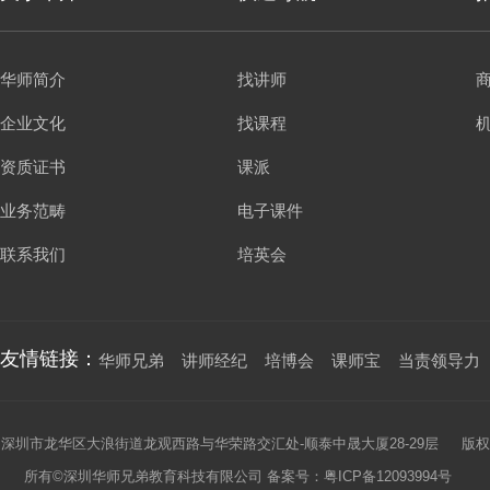
华师简介
找讲师
企业文化
找课程
资质证书
课派
业务范畴
电子课件
联系我们
培英会
友情链接：
华师兄弟
讲师经纪
培博会
课师宝
当责领导力
深圳市龙华区大浪街道龙观西路与华荣路交汇处-顺泰中晟大厦28-29层 版权
所有©深圳华师兄弟教育科技有限公司 备案号：
粤ICP备12093994号