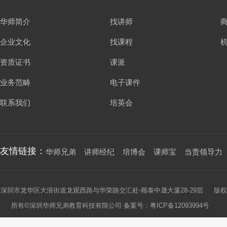
华师简介
找讲师
企业文化
找课程
资质证书
课派
业务范畴
电子课件
联系我们
培英会
友情链接：
华师兄弟
讲师经纪
培博会
课师宝
当责领导力
深圳市龙华区大浪街道龙观西路与华荣路交汇处-顺泰中晟大厦28-29层 版权
所有©深圳华师兄弟教育科技有限公司 备案号：
粤ICP备12093994号