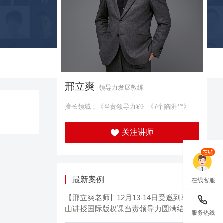
邢立爽
领导力发展教练
擅长领域：《当责领导力®》《7个陷阱™》
关注讲师
最新案例
在线客服
【邢立爽老师】12月13-14日受邀到马鞍
山讲授国际版权课当责领导力圆满结束！
服务热线