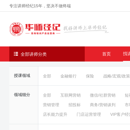
专注讲师经纪
15年
，坚决不做终端
找
首页
全部讲师分类
授课领域
全部
金融银行
保险
战略/宏观/政策
领域细分
全部
互联网营销
微信/社群营销
短
营销管理
招投标
商务/营销谈判
市
店长能力提升
门店运营管理
VIP客户经