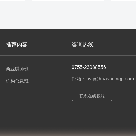
家网点辅导经验 受训学员达6000
销实战培训
余人
人、辅导网
建设银
推荐内容
咨询热线
0755-23088556
商业讲师班
邮箱：hsjj@huashijingji.com
机构总裁班
联系在线客服