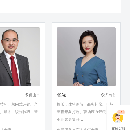
张濛
佛山市
济南市
售技巧、顾问式营销、产
擅长：体验创值、商务礼仪、职场
客户服务、谈判技巧、营
穿搭形象打造、职场压力舒缓、职
业化素养提升…
在线客服
实战专家
创新服务与商务礼仪专家