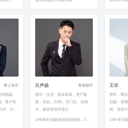
通、投诉处理……
吕声扬
王菲
上海市
成都市
与营销战
擅长：信贷、基金银保、资产配
擅长：网
销、客户管
置、存款、AUM、开门红、信用
创建、营
汽车、出
卡、服务营销等项目
销、信用
10年银行金融培训咨询经验、200
13年专注