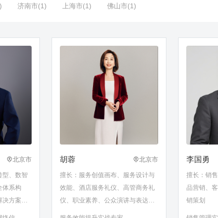
)
济南市(1)
上海市(1)
佛山市(1)
胡蓉
李国勇
北京市
北京市
转型、数智
擅长：服务创值画布、服务设计与
擅长：销
全体系构
效能、酒店服务礼仪、高管商务礼
品营销、
解决方案、
仪、职业素养、公众演讲与表达、
销策划
用等
工作汇报技巧、服务设计、服务沟
网络信息
服务效能提升实战专家
销售管理