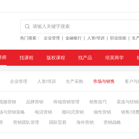
热门搜索：
企业管理
金融银行
人资/培训
职业技能
生
讲师
找课程
版权课程
找产品
培英商学
企业管理
人资/培训
生产采购
市场与销售
客户与
视频营销
品牌营销
终端营销管理
销售技巧
渠道与经销
场与营销策略
电话营销
顾问式营销
狼性营销
销售/消
营
营销团队管理
国际贸易
海外营销
营销战略