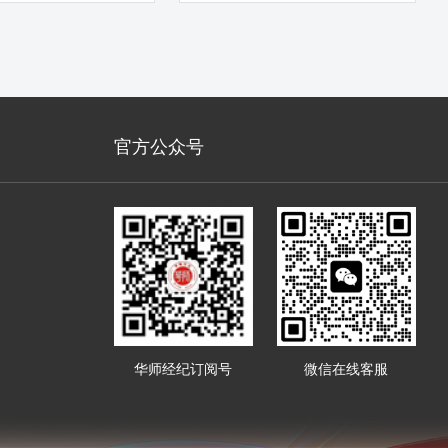
 受训学员人数达数万
外拓营销专项导师 专注商业银行
点超500家 工商银行、
一线营销实战训练 6年银行培训与
网点辅
官方公众号
华师经纪订阅号
微信在线客服