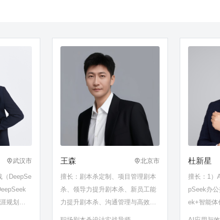
王森
杜新星
武汉市
北京市
（DeepSe
擅长：剧本杀定制、项目管理剧本
擅长：1）
epSeek
杀、领导力提升剧本杀、新员工能
pSeek办
生涯规划、
力提升剧本杀、沟通管理与高效协
ek+智能体
问题分析与
作剧本杀等
验内化项目
职场剧本杀设计实战导师
AI应用与