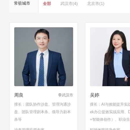
常驻城市
全部
武汉市(4)
北京市(1)
周良
吴婷
武汉市
擅长：团队协作沙盘、管理沟通沙
擅长：AI与效能提升实战
盘、团队管理剧本杀、领导力剧本
ek办公提效实战应用、De
杀等
+智能体创作）、职业
沟通协作、目标规划、
沙盘管理应用专家
职场效能提升专家