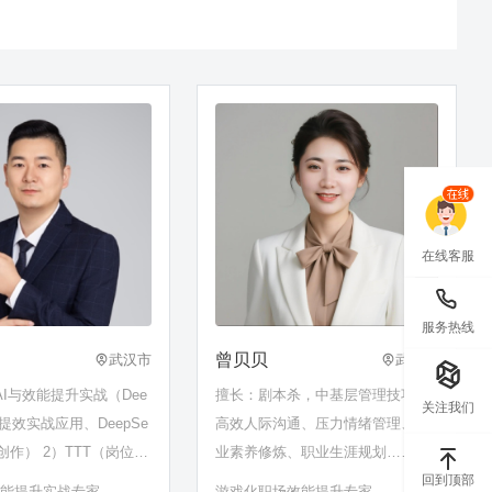
在线客服
服务热线
曾贝贝
武汉市
武汉市
AI与效能提升实战（Dee
擅长：剧本杀，中基层管理技巧，
关注我们
公提效实战应用、DeepSe
高效人际沟通、压力情绪管理、职
创作） 2）TTT（岗位经
业素养修炼、职业生涯规划……
、AI加速课程开发、课
回到顶部
效能提升实战专家
游戏化职场效能提升专家