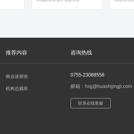
（均以剧本
程设计与开
沉浸式教
程、电竞
推荐内容
咨询热线
0755-23088556
商业讲师班
邮箱：hsjj@huashijingji.com
机构总裁班
联系在线客服