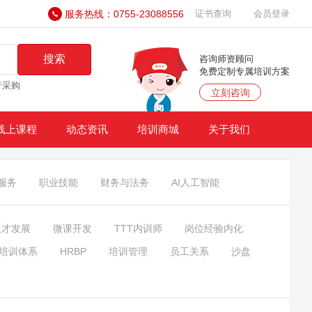
服务热线：0755-23088556
证书查询
会员登录
搜索
咨询师资顾问
免费定制专属培训方案
产采购
立刻咨询
线上课程
动态资讯
培训商城
关于我们
服务
职业技能
财务与法务
AI人工智能
人才发展
微课开发
TTT内训师
岗位经验内化
培训体系
HRBP
培训管理
员工关系
沙盘