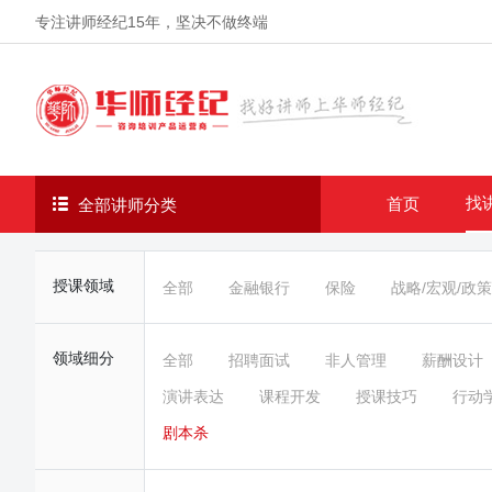
专注讲师经纪
15年
，坚决不做终端
找
首页
全部讲师分类
授课领域
全部
金融银行
保险
战略/宏观/政策
领域细分
全部
招聘面试
非人管理
薪酬设计
演讲表达
课程开发
授课技巧
行动
剧本杀