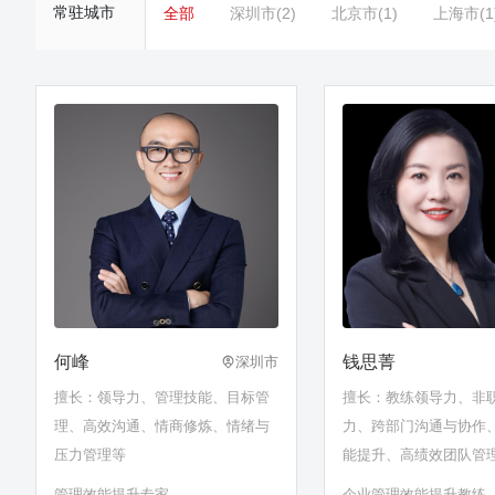
常驻城市
全部
深圳市(2)
北京市(1)
上海市(1
何峰
钱思菁
深圳市
擅长：领导力、管理技能、目标管
擅长：教练领导力、非
理、高效沟通、情商修炼、情绪与
力、跨部门沟通与协作
压力管理等
能提升、高绩效团队管
划管理等
管理效能提升专家
企业管理效能提升教练