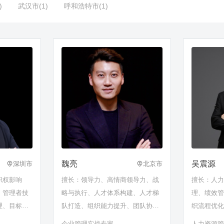
)
武汉市(1)
呼和浩特市(1)
魏亮
吴震源
深圳市
北京市
职权影响
擅长：领导力、高情商领导力、战
擅长：人
、管理者技
略与执行、人才体系构建、人才梯
理、绩效
理、目标计
队打造、组织能力提升、团队协
织流程优
作、跨部门沟通、管培生培养
面试、任
企业管理实战专家
人力资源