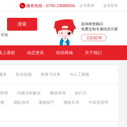
服务热线：0755-23088556
证书查询
会员登录
搜索
咨询师资顾问
免费定制专属培训方案
产采购
立刻咨询
线上课程
动态资讯
培训商城
关于我们
服务
职业技能
财务与法务
AI人工智能
管理
问题分析解决
教练管理
执行力
带教
团队协作
激励技巧
授权艺术
中高层管理