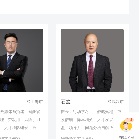
石鑫
上海市
武汉市
力资源体系搭建、薪酬管
擅长：行动学习——战略落地、绩
管理、劳动用工风险、组
效倍增、降本增效、人才发展、复
化、人才梯队建设、招聘
盘、领导力、问题分析与解决、促
职资格体系建设、领导力
动师与促动技术
在线客服
管理实战专家
行动学习实战导师