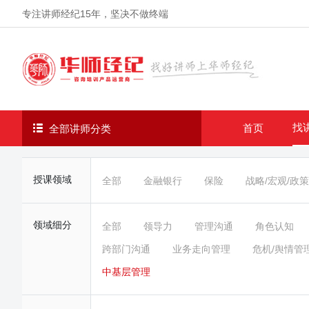
专注讲师经纪
15年
，坚决不做终端
找
首页
全部讲师分类
授课领域
全部
金融银行
保险
战略/宏观/政策
领域细分
全部
领导力
管理沟通
角色认知
跨部门沟通
业务走向管理
危机/舆情管
中基层管理