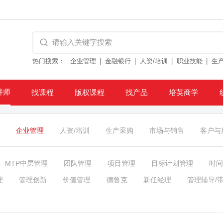
热门搜索：
企业管理
金融银行
人资/培训
职业技能
生
讲师
找课程
版权课程
找产品
培英商学
企业管理
人资/培训
生产采购
市场与销售
客户与
MTP中层管理
团队管理
项目管理
目标计划管理
时间
理
管理创新
价值管理
德鲁克
新任经理
管理辅导/